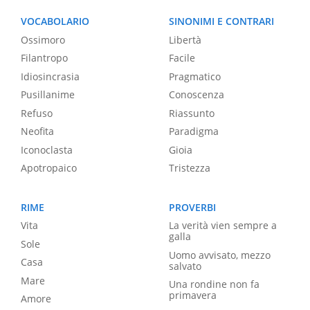
VOCABOLARIO
SINONIMI E CONTRARI
Ossimoro
Libertà
Filantropo
Facile
Idiosincrasia
Pragmatico
Pusillanime
Conoscenza
Refuso
Riassunto
Neofita
Paradigma
Iconoclasta
Gioia
Apotropaico
Tristezza
RIME
PROVERBI
Vita
La verità vien sempre a
galla
Sole
Uomo avvisato, mezzo
Casa
salvato
Mare
Una rondine non fa
primavera
Amore