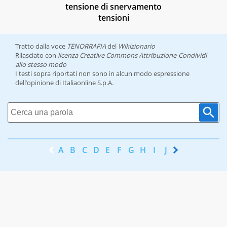
tensione di snervamento
tensioni
Tratto dalla voce
TENORRAFIA
del
Wikizionario
Rilasciato con
licenza Creative Commons Attribuzione-Condividi
allo stesso modo
I testi sopra riportati non sono in alcun modo espressione
dell’opinione di Italiaonline S.p.A.
A
B
C
D
E
F
G
H
I
J
K
L
M
N