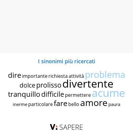
I sinonimi più ricercati
problema
dire
importante
richiesta
attività
divertente
prolisso
dolce
acume
tranquillo
difficile
permettere
amore
fare
particolare
bello
inerme
paura
SAPERE