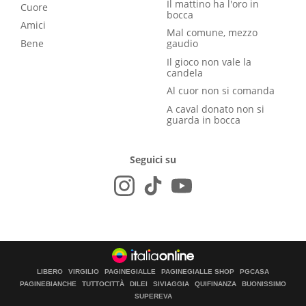
Il mattino ha l'oro in
Cuore
bocca
Amici
Mal comune, mezzo
Bene
gaudio
Il gioco non vale la
candela
Al cuor non si comanda
A caval donato non si
guarda in bocca
Seguici su
LIBERO
VIRGILIO
PAGINEGIALLE
PAGINEGIALLE SHOP
PGCASA
PAGINEBIANCHE
TUTTOCITTÀ
DILEI
SIVIAGGIA
QUIFINANZA
BUONISSIMO
SUPEREVA