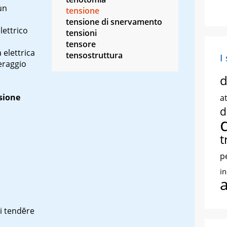
un
tensione
tensione di snervamento
lettrico
tensioni
tensore
 elettrica
tensostruttura
I
eraggio
d
sione
at
d
t
p
i
i
tendĕre