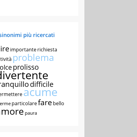
 sinonimi più ricercati
ire
importante
richiesta
problema
tività
prolisso
olce
divertente
ranquillo
difficile
acume
ermettere
fare
particolare
bello
nerme
amore
paura