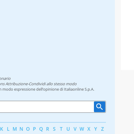
onario
ns Attribuzione-Condividi allo stesso modo
un modo espressione dell’opinione di Italiaonline S.p.A.
K
L
M
N
O
P
Q
R
S
T
U
V
W
X
Y
Z