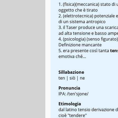
(fisica)(meccanica) stato di 
oggetto che è tirato
(elettrotecnica) potenziale e
di un sistema antropico
il Taser produce una scarica
ad alta tensione e basso amp
(psicologia) (senso figurato)
Definizione mancante
era presente così tanta
ten
emotiva ché...
Sillabazione
ten | siò | ne
Pronuncia
IPA: /ten'sjone/
Etimologia
dal latino
tensio
derivazione d
cioè "tendere"