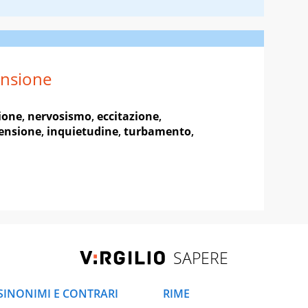
nsione
ione
,
nervosismo
,
eccitazione
,
ensione
,
inquietudine
,
turbamento
,
SAPERE
SINONIMI E CONTRARI
RIME