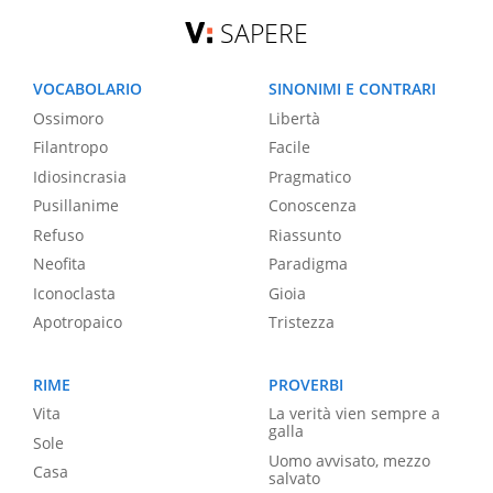
SAPERE
VOCABOLARIO
SINONIMI E CONTRARI
Ossimoro
Libertà
Filantropo
Facile
Idiosincrasia
Pragmatico
Pusillanime
Conoscenza
Refuso
Riassunto
Neofita
Paradigma
Iconoclasta
Gioia
Apotropaico
Tristezza
RIME
PROVERBI
Vita
La verità vien sempre a
galla
Sole
Uomo avvisato, mezzo
Casa
salvato