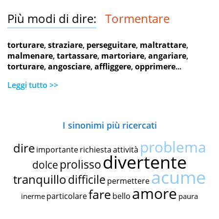
Più modi di dire:
Tormentare
torturare
,
straziare
,
perseguitare
,
maltrattare
,
malmenare
,
tartassare
,
martoriare
,
angariare
,
torturare
,
angosciare
,
affliggere
,
opprimere
...
Leggi tutto >>
I sinonimi più ricercati
problema
dire
importante
richiesta
attività
divertente
prolisso
dolce
acume
tranquillo
difficile
permettere
amore
fare
particolare
bello
inerme
paura