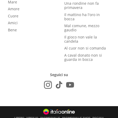
Mare
Una rondine non fa
primavera
Amore
Il mattino ha l'oro in
Cuore
bocca
Amici
Mal comune, mezzo
Bene
gaudio
Il gioco non vale la
candela
Al cuor non si comanda
A caval donato non si
guarda in bocca
Seguici su
LIBERO
VIRGILIO
PAGINEGIALLE
PAGINEGIALLE SHOP
PGCASA