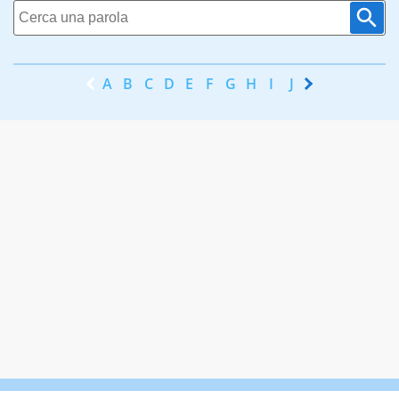
A
B
C
D
E
F
G
H
I
J
K
L
M
N