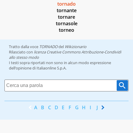
tornado
tornante
tornare
tornasole
torneo
Tratto dalla voce
TORNADO
del
Wikizionario
Rilasciato con
licenza Creative Commons Attribuzione-Condividi
allo stesso modo
I testi sopra riportati non sono in alcun modo espressione
dell’opinione di Italiaonline S.p.A.
A
B
C
D
E
F
G
H
I
J
K
L
M
N