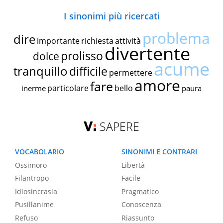
I sinonimi più ricercati
problema
dire
importante
richiesta
attività
divertente
prolisso
dolce
acume
tranquillo
difficile
permettere
amore
fare
particolare
bello
inerme
paura
SAPERE
VOCABOLARIO
SINONIMI E CONTRARI
Ossimoro
Libertà
Filantropo
Facile
Idiosincrasia
Pragmatico
Pusillanime
Conoscenza
Refuso
Riassunto