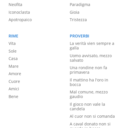
Neofita
Paradigma
Iconoclasta
Gioia
Apotropaico
Tristezza
RIME
PROVERBI
Vita
La verità vien sempre a
galla
Sole
Uomo avvisato, mezzo
Casa
salvato
Mare
Una rondine non fa
primavera
Amore
Il mattino ha l'oro in
Cuore
bocca
Amici
Mal comune, mezzo
Bene
gaudio
Il gioco non vale la
candela
Al cuor non si comanda
A caval donato non si