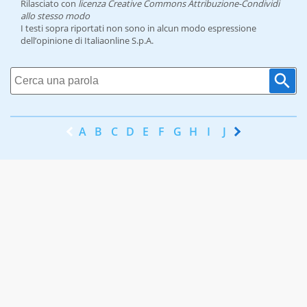
Rilasciato con
licenza Creative Commons Attribuzione-Condividi
allo stesso modo
I testi sopra riportati non sono in alcun modo espressione
dell’opinione di Italiaonline S.p.A.
A
B
C
D
E
F
G
H
I
J
K
L
M
N