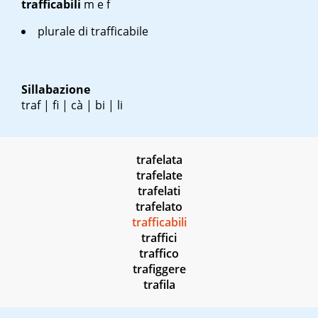
trafficabili
m
e
f
plurale di trafficabile
Sillabazione
traf | fi | cà | bi | li
trafelata
trafelate
trafelati
trafelato
trafficabili
traffici
traffico
trafiggere
trafila