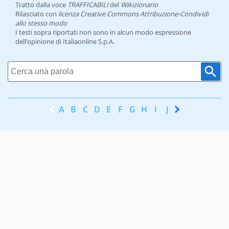
Tratto dalla voce
TRAFFICABILI
del
Wikizionario
Rilasciato con
licenza Creative Commons Attribuzione-Condividi
allo stesso modo
I testi sopra riportati non sono in alcun modo espressione
dell’opinione di Italiaonline S.p.A.
A
B
C
D
E
F
G
H
I
J
K
L
M
N