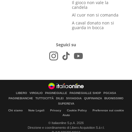
Il gioco non vale la
candela
Al cuor non si comanda
A caval donato non si
guarda in bocca
Seguici su
LIBERO
VIRGILIO
PAGINEGIALLE
PAGINEGIALLE SHOP
PGCASA
PAGINEBIANCHE
TUTTOCITTÀ
DILEI
SIVIAGGIA
QUIFINANZA
BUONISSIMO
SUPEREVA
Chi siamo
Note Legali
Privacy
Cookie Policy
Preferenze sui cookie
Aiuto
© Italiaonline S.p.A. 2026
Direzione e coordinamento di Libero Acquisition S.á r.l.