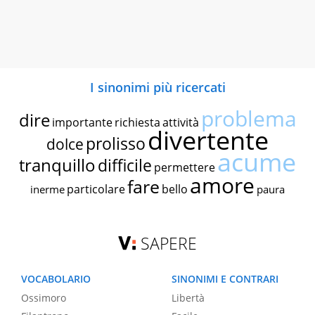
I sinonimi più ricercati
problema
dire
importante
richiesta
attività
divertente
prolisso
dolce
acume
tranquillo
difficile
permettere
amore
fare
particolare
bello
inerme
paura
SAPERE
VOCABOLARIO
SINONIMI E CONTRARI
Ossimoro
Libertà