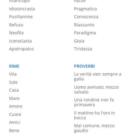
Filantropo
Facile
Idiosincrasia
Pragmatico
Pusillanime
Conoscenza
Refuso
Riassunto
Neofita
Paradigma
Iconoclasta
Gioia
Apotropaico
Tristezza
RIME
PROVERBI
Vita
La verità vien sempre a
galla
Sole
Uomo avvisato, mezzo
Casa
salvato
Mare
Una rondine non fa
primavera
Amore
Il mattino ha l'oro in
Cuore
bocca
Amici
Mal comune, mezzo
Bene
gaudio