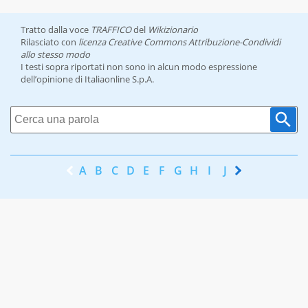
Tratto dalla voce
TRAFFICO
del
Wikizionario
Rilasciato con
licenza Creative Commons Attribuzione-Condividi
allo stesso modo
I testi sopra riportati non sono in alcun modo espressione
dell’opinione di Italiaonline S.p.A.
A
B
C
D
E
F
G
H
I
J
K
L
M
N