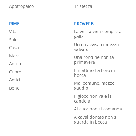
Apotropaico
Tristezza
RIME
PROVERBI
Vita
La verità vien sempre a
galla
Sole
Uomo avvisato, mezzo
Casa
salvato
Mare
Una rondine non fa
primavera
Amore
Il mattino ha l'oro in
Cuore
bocca
Amici
Mal comune, mezzo
Bene
gaudio
Il gioco non vale la
candela
Al cuor non si comanda
A caval donato non si
guarda in bocca