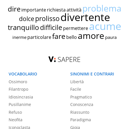
problema
dire
importante
richiesta
attività
divertente
prolisso
dolce
acume
tranquillo
difficile
permettere
amore
fare
particolare
bello
inerme
paura
SAPERE
VOCABOLARIO
SINONIMI E CONTRARI
Ossimoro
Libertà
Filantropo
Facile
Idiosincrasia
Pragmatico
Pusillanime
Conoscenza
Refuso
Riassunto
Neofita
Paradigma
Iconoclasta
Gioia