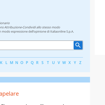
ionario
ns Attribuzione-Condividi allo stesso modo
un modo espressione dell’opinione di Italiaonline S.p.A.
K
L
M
N
O
P
Q
R
S
T
U
V
W
X
Y
Z
apelare