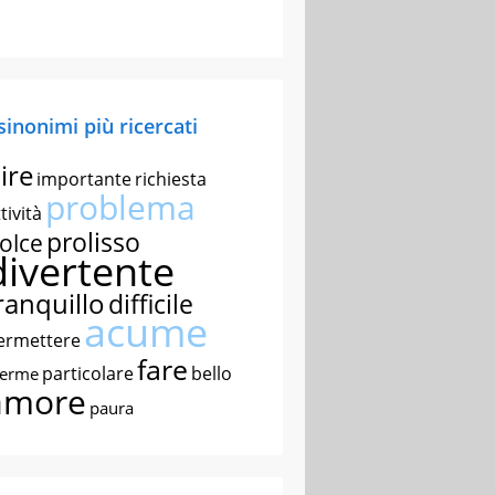
 sinonimi più ricercati
ire
importante
richiesta
problema
tività
prolisso
olce
divertente
ranquillo
difficile
acume
ermettere
fare
particolare
bello
nerme
amore
paura