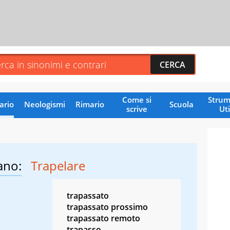
Come si
Strum
ario
Neologismi
Rimario
Scuola
scrive
Uti
ano:
Trapelare
trapassato
trapassato prossimo
trapassato remoto
trapasso