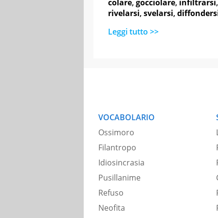
colare
,
gocciolare
,
infiltrarsi
rivelarsi
,
svelarsi
,
diffonders
Leggi tutto >>
VOCABOLARIO
Ossimoro
Filantropo
Idiosincrasia
Pusillanime
Refuso
Neofita