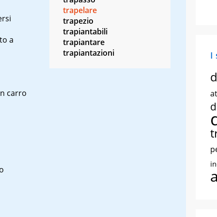
trapelare
ersi
trapezio
trapiantabili
to a
trapiantare
trapiantazioni
I
d
un carro
at
d
t
p
i
lo