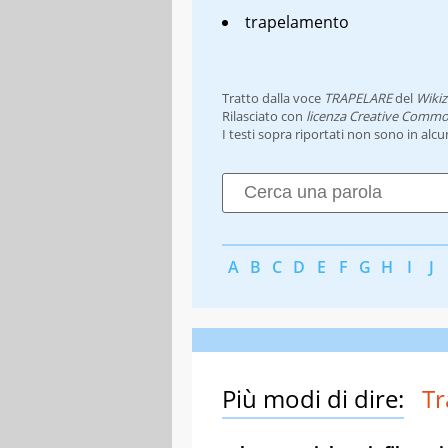
trapelamento
Tratto dalla voce
TRAPELARE
del
Wikiz
Rilasciato con
licenza Creative Commo
I testi sopra riportati non sono in alc
A
B
C
D
E
F
G
H
I
J
Più modi di dire:
Tr