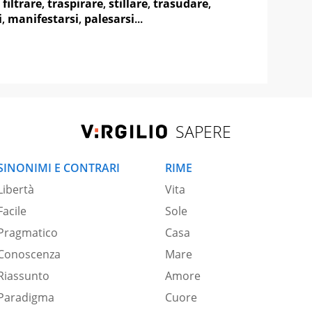
,
filtrare
,
traspirare
,
stillare
,
trasudare
,
i
,
manifestarsi
,
palesarsi
...
SAPERE
SINONIMI E CONTRARI
RIME
Libertà
Vita
Facile
Sole
Pragmatico
Casa
Conoscenza
Mare
Riassunto
Amore
Paradigma
Cuore