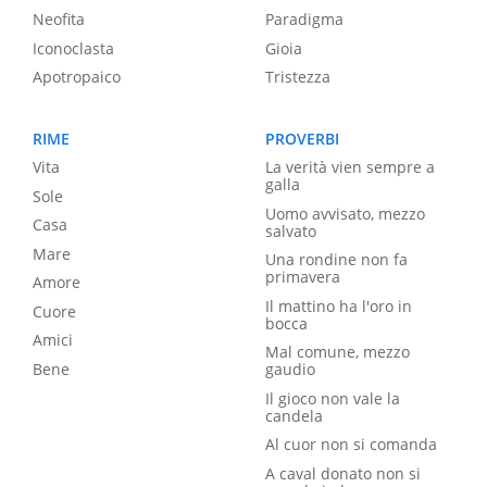
Neofita
Paradigma
Iconoclasta
Gioia
Apotropaico
Tristezza
RIME
PROVERBI
Vita
La verità vien sempre a
galla
Sole
Uomo avvisato, mezzo
Casa
salvato
Mare
Una rondine non fa
primavera
Amore
Il mattino ha l'oro in
Cuore
bocca
Amici
Mal comune, mezzo
Bene
gaudio
Il gioco non vale la
candela
Al cuor non si comanda
A caval donato non si