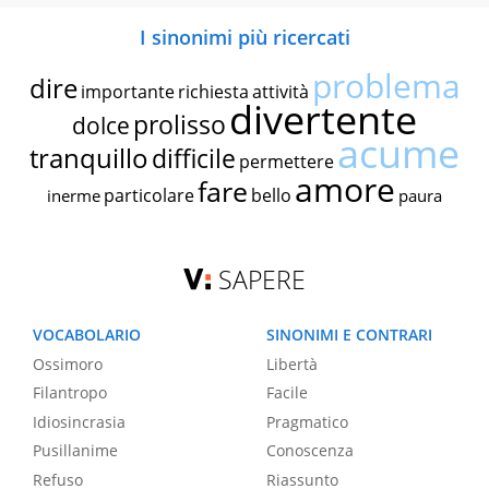
I sinonimi più ricercati
problema
dire
importante
richiesta
attività
divertente
prolisso
dolce
acume
tranquillo
difficile
permettere
amore
fare
particolare
bello
inerme
paura
SAPERE
VOCABOLARIO
SINONIMI E CONTRARI
Ossimoro
Libertà
Filantropo
Facile
Idiosincrasia
Pragmatico
Pusillanime
Conoscenza
Refuso
Riassunto