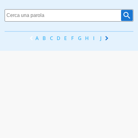
A
B
C
D
E
F
G
H
I
J
K
L
M
N