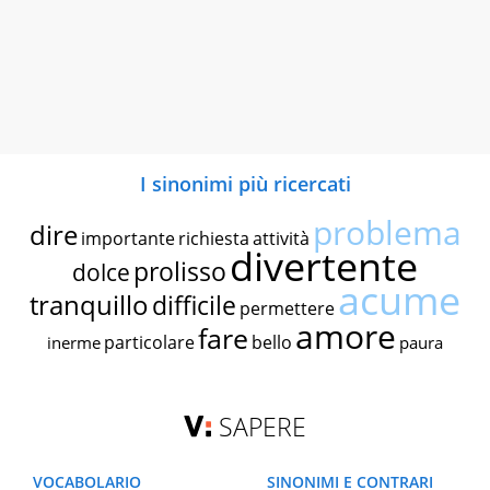
I sinonimi più ricercati
problema
dire
importante
richiesta
attività
divertente
prolisso
dolce
acume
tranquillo
difficile
permettere
amore
fare
particolare
bello
inerme
paura
SAPERE
VOCABOLARIO
SINONIMI E CONTRARI