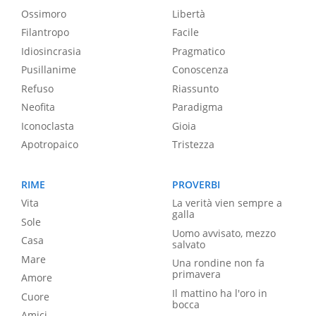
Ossimoro
Libertà
Filantropo
Facile
Idiosincrasia
Pragmatico
Pusillanime
Conoscenza
Refuso
Riassunto
Neofita
Paradigma
Iconoclasta
Gioia
Apotropaico
Tristezza
RIME
PROVERBI
Vita
La verità vien sempre a
galla
Sole
Uomo avvisato, mezzo
Casa
salvato
Mare
Una rondine non fa
primavera
Amore
Il mattino ha l'oro in
Cuore
bocca
Amici