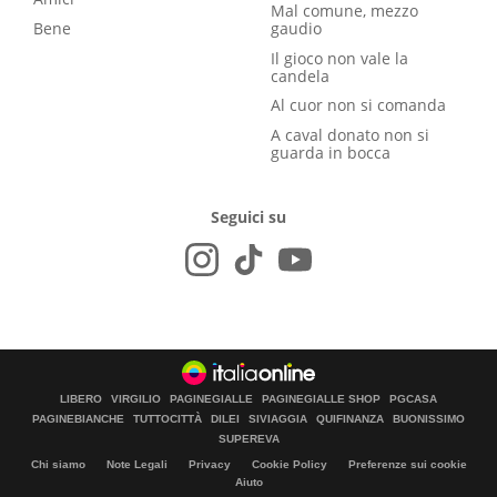
Mal comune, mezzo
Bene
gaudio
Il gioco non vale la
candela
Al cuor non si comanda
A caval donato non si
guarda in bocca
Seguici su
LIBERO
VIRGILIO
PAGINEGIALLE
PAGINEGIALLE SHOP
PGCASA
PAGINEBIANCHE
TUTTOCITTÀ
DILEI
SIVIAGGIA
QUIFINANZA
BUONISSIMO
SUPEREVA
Chi siamo
Note Legali
Privacy
Cookie Policy
Preferenze sui cookie
Aiuto