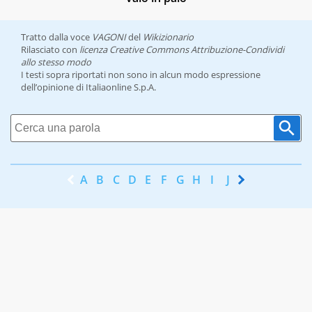
Tratto dalla voce
VAGONI
del
Wikizionario
Rilasciato con
licenza Creative Commons Attribuzione-Condividi
allo stesso modo
I testi sopra riportati non sono in alcun modo espressione
dell’opinione di Italiaonline S.p.A.
A
B
C
D
E
F
G
H
I
J
K
L
M
N