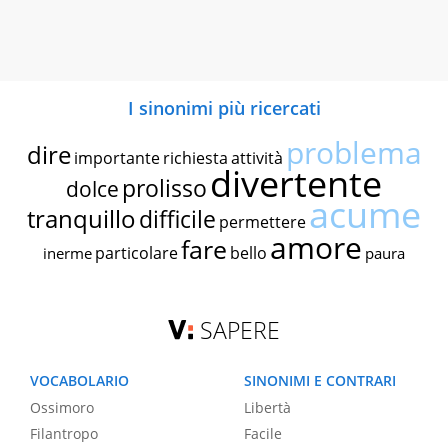
I sinonimi più ricercati
problema
dire
importante
richiesta
attività
divertente
prolisso
dolce
acume
tranquillo
difficile
permettere
amore
fare
particolare
bello
inerme
paura
SAPERE
VOCABOLARIO
SINONIMI E CONTRARI
Ossimoro
Libertà
Filantropo
Facile