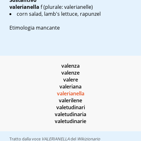
Sostantivo
valerianella
f
(plurale: valerianelle)
corn salad, lamb's lettuce, rapunzel
Etimologia mancante
valenza
valenze
valere
valeriana
valerianella
valerilene
valetudinari
valetudinaria
valetudinarie
Tratto dalla voce
VALERIANELLA
del
Wikizionario