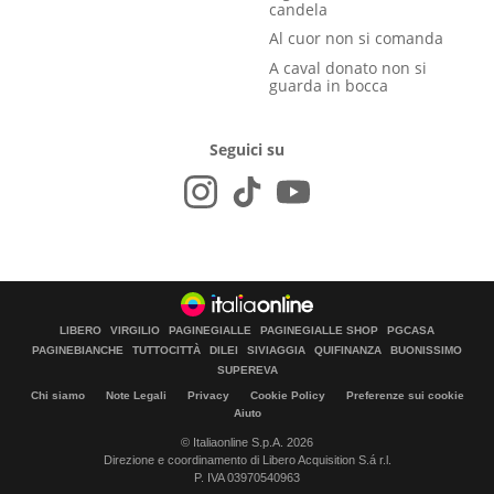
candela
Al cuor non si comanda
A caval donato non si
guarda in bocca
Seguici su
LIBERO
VIRGILIO
PAGINEGIALLE
PAGINEGIALLE SHOP
PGCASA
PAGINEBIANCHE
TUTTOCITTÀ
DILEI
SIVIAGGIA
QUIFINANZA
BUONISSIMO
SUPEREVA
Chi siamo
Note Legali
Privacy
Cookie Policy
Preferenze sui cookie
Aiuto
© Italiaonline S.p.A. 2026
Direzione e coordinamento di Libero Acquisition S.á r.l.
P. IVA 03970540963