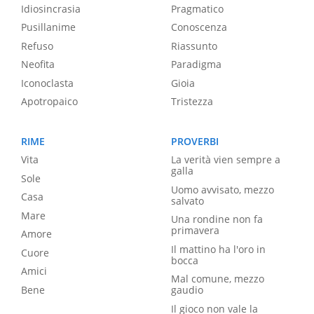
Idiosincrasia
Pragmatico
Pusillanime
Conoscenza
Refuso
Riassunto
Neofita
Paradigma
Iconoclasta
Gioia
Apotropaico
Tristezza
RIME
PROVERBI
Vita
La verità vien sempre a
galla
Sole
Uomo avvisato, mezzo
Casa
salvato
Mare
Una rondine non fa
primavera
Amore
Il mattino ha l'oro in
Cuore
bocca
Amici
Mal comune, mezzo
Bene
gaudio
Il gioco non vale la