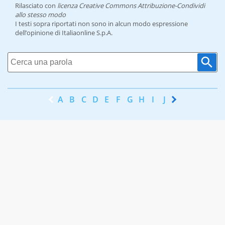
Rilasciato con
licenza Creative Commons Attribuzione-Condividi
allo stesso modo
I testi sopra riportati non sono in alcun modo espressione
dell’opinione di Italiaonline S.p.A.
A
B
C
D
E
F
G
H
I
J
K
L
M
N