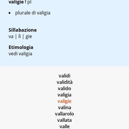
valigie
f pl
plurale di valigia
Sillabazione
va | lì | gie
Etimologia
vedi valigia
validi
validità
valido
valigia
valigie
valina
vallarolo
vallata
valle