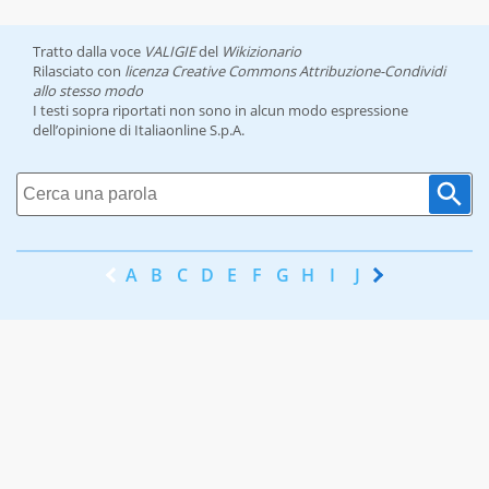
Tratto dalla voce
VALIGIE
del
Wikizionario
Rilasciato con
licenza Creative Commons Attribuzione-Condividi
allo stesso modo
I testi sopra riportati non sono in alcun modo espressione
dell’opinione di Italiaonline S.p.A.
A
B
C
D
E
F
G
H
I
J
K
L
M
N