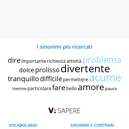
I sinonimi più ricercati
problema
dire
importante
richiesta
attività
divertente
prolisso
dolce
acume
tranquillo
difficile
permettere
amore
fare
particolare
bello
inerme
paura
SAPERE
VOCABOLARIO
SINONIMI E CONTRARI