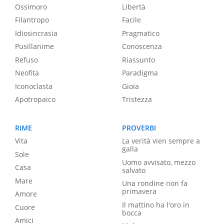
Ossimoro
Libertà
Filantropo
Facile
Idiosincrasia
Pragmatico
Pusillanime
Conoscenza
Refuso
Riassunto
Neofita
Paradigma
Iconoclasta
Gioia
Apotropaico
Tristezza
RIME
PROVERBI
Vita
La verità vien sempre a
galla
Sole
Uomo avvisato, mezzo
Casa
salvato
Mare
Una rondine non fa
primavera
Amore
Il mattino ha l'oro in
Cuore
bocca
Amici