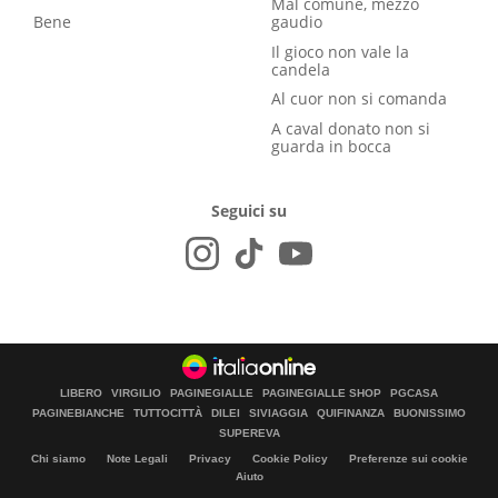
Mal comune, mezzo
Bene
gaudio
Il gioco non vale la
candela
Al cuor non si comanda
A caval donato non si
guarda in bocca
Seguici su
LIBERO
VIRGILIO
PAGINEGIALLE
PAGINEGIALLE SHOP
PGCASA
PAGINEBIANCHE
TUTTOCITTÀ
DILEI
SIVIAGGIA
QUIFINANZA
BUONISSIMO
SUPEREVA
Chi siamo
Note Legali
Privacy
Cookie Policy
Preferenze sui cookie
Aiuto