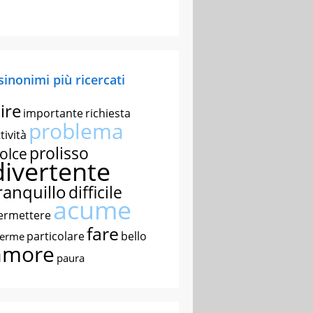
 sinonimi più ricercati
ire
importante
richiesta
problema
tività
prolisso
olce
divertente
ranquillo
difficile
acume
ermettere
fare
particolare
bello
nerme
amore
paura