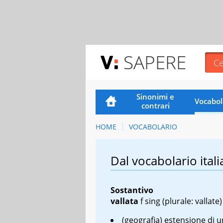
SAPERE
Sinonimi e
Vocabol
contrari
HOME
VOCABOLARIO
Dal vocabolario itali
Sostantivo
vallata
f sing
(plurale: vallate)
(geografia) estensione di u