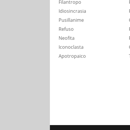
Filantropo
Idiosincrasia
Pusillanime
Refuso
Neofita
Iconoclasta
Apotropaico