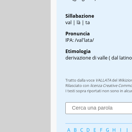
Sillabazione
val | là | ta
Pronuncia
IPA: /val'lata/
Etimologia
derivazione di valle ( dal latin
Tratto dalla voce
VALLATA
del
Wikizio
Rilasciato con
licenza Creative Commo
I testi sopra riportati non sono in alc
A
B
C
D
E
F
G
H
I
J