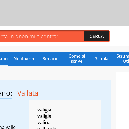
Come si
Strum
ario
Neologismi
Rimario
Scuola
scrive
Uti
ano:
Vallata
valigia
valigie
valina
na valle
vallarolo