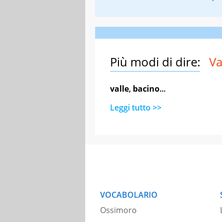
Più modi di dire:
Va
valle
,
bacino
...
Leggi tutto >>
VOCABOLARIO
Ossimoro