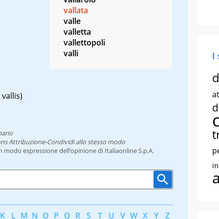
vallata
valle
valletta
vallettopoli
valli
I
d
at
o
vallis
)
d
t
nario
ns Attribuzione-Condividi allo stesso modo
p
un modo espressione dell’opinione di Italiaonline S.p.A.
i
K
L
M
N
O
P
Q
R
S
T
U
V
W
X
Y
Z