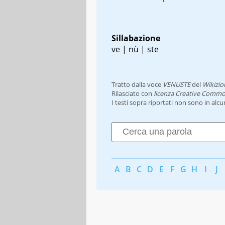
Sillabazione
ve | nù | ste
Tratto dalla voce
VENUSTE
del
Wikizio
Rilasciato con
licenza Creative Commo
I testi sopra riportati non sono in alc
A
B
C
D
E
F
G
H
I
J