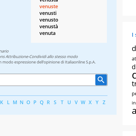
venuste
venusti
venusto
venustà
venuta
I
d
nario
ns Attribuzione-Condividi allo stesso modo
at
un modo espressione dell’opinione di Italiaonline S.p.A.
d
t
p
K
L
M
N
O
P
Q
R
S
T
U
V
W
X
Y
Z
i