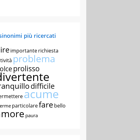
 sinonimi più ricercati
ire
importante
richiesta
problema
tività
prolisso
olce
divertente
ranquillo
difficile
acume
ermettere
fare
particolare
bello
nerme
amore
paura