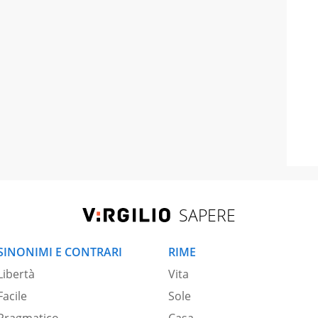
SAPERE
SINONIMI E CONTRARI
RIME
Libertà
Vita
Facile
Sole