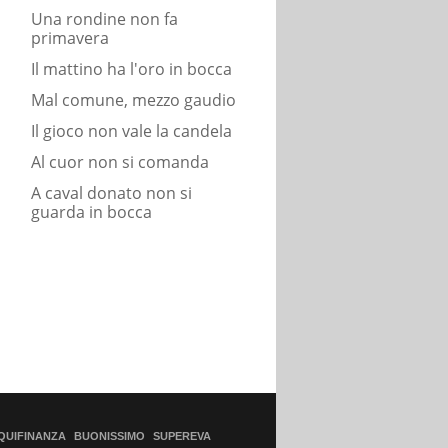
Una rondine non fa
primavera
Il mattino ha l'oro in bocca
Mal comune, mezzo gaudio
Il gioco non vale la candela
Al cuor non si comanda
A caval donato non si
guarda in bocca
QUIFINANZA
BUONISSIMO
SUPEREVA