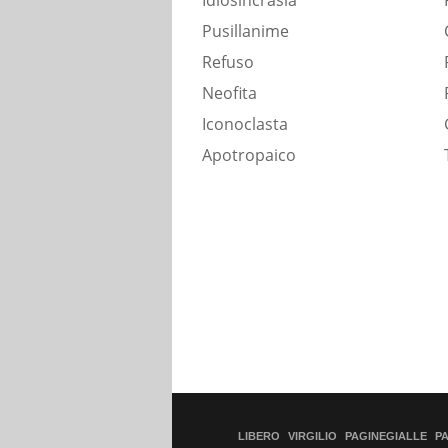
Idiosincrasia
Pusillanime
Refuso
Neofita
Iconoclasta
Apotropaico
LIBERO
VIRGILIO
PAGINEGIALLE
P