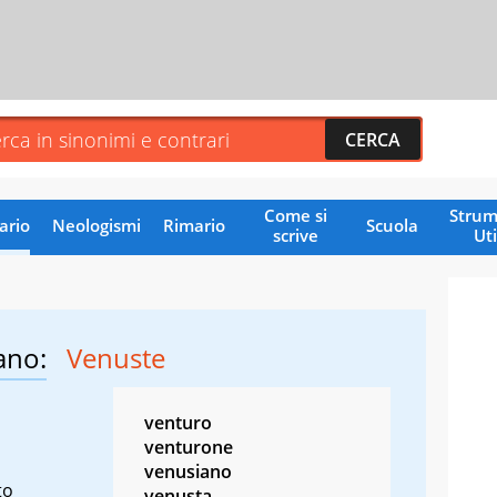
Come si
Strum
ario
Neologismi
Rimario
Scuola
scrive
Uti
ano:
Venuste
venturo
venturone
venusiano
to
venusta