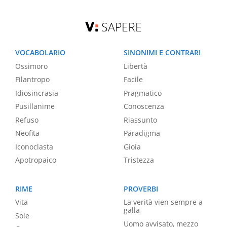
SAPERE
VOCABOLARIO
SINONIMI E CONTRARI
Ossimoro
Libertà
Filantropo
Facile
Idiosincrasia
Pragmatico
Pusillanime
Conoscenza
Refuso
Riassunto
Neofita
Paradigma
Iconoclasta
Gioia
Apotropaico
Tristezza
RIME
PROVERBI
Vita
La verità vien sempre a
galla
Sole
Uomo avvisato, mezzo