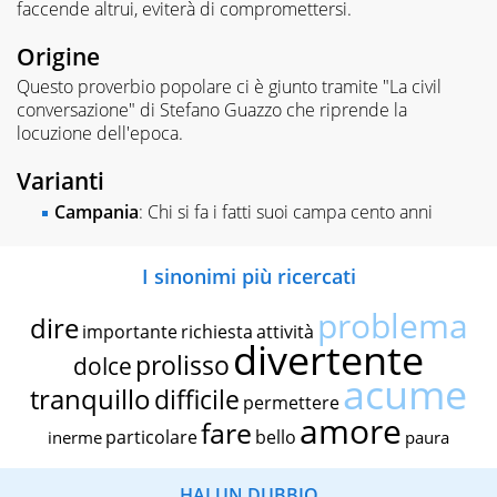
faccende altrui, eviterà di compromettersi.
Origine
Questo proverbio popolare ci è giunto tramite "La civil
conversazione" di Stefano Guazzo che riprende la
locuzione dell'epoca.
Varianti
Campania
: Chi si fa i fatti suoi campa cento anni
I sinonimi più ricercati
problema
dire
importante
richiesta
attività
divertente
prolisso
dolce
acume
tranquillo
difficile
permettere
amore
fare
particolare
bello
inerme
paura
HAI UN DUBBIO