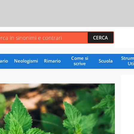
Come si
Strum
ario
Neologismi
Rimario
Scuola
scrive
Uti