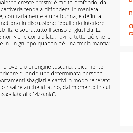
a malerba cresce presto” è molto profondo, dal
cattiveria tenda a diffondersi in maniera
B
ne, contrariamente a una buona, è definita
ettono in discussione l’equilibrio interiore:
O
ilità e soprattutto il senso di giustizia. La
c
se non viene controllata, rovina tutto ciò che le
de in un gruppo quando c’è una “mela marcia”.
n proverbio di origine toscana, tipicamente
e indicare quando una determinata persona
rtamenti sbagliati e cattivi in modo reiterato.
o risalire anche al latino, dal momento in cui
ssociata alla “zizzania”.