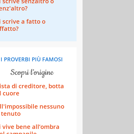
i scrive senzaltro o
enz'altro?
i scrive a fatto o
ffatto?
I PROVERBI PIÙ FAMOSI
scopri l’origine
ista di creditore, botta
l cuore
ll'impossibile nessuno
 tenuto
i vive bene all’ombra
el campanile