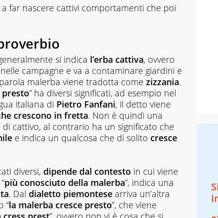
o a far nascere cattivi comportamenti che poi
 proverbio
 generalmente si indica
l’erba cattiva
, ovvero
nelle campagne e va a contaminare giardini e
a parola malerba viene tradotta come
zizzania
.
 presto
” ha diversi significati, ad esempio nel
gua italiana di
Pietro Fanfani
, il detto viene
che crescono in fretta
. Non è quindi una
i cattivo, al contrario ha un significato che
nile
e indica un qualcosa che di solito
cresce
ati diversi,
dipende dal contesto
in cui viene
 “
più conosciuto della malerba
”, indica una
S
ta
. Dal
dialetto piemontese
arriva un’altra
i
o “
la malerba cresce presto
”, che viene
a cress prest
”, ovvero non vi è cosa che si