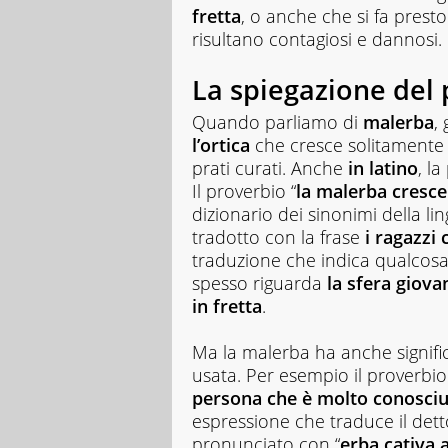
fretta
, o anche che si fa prest
risultano contagiosi e dannosi.
La spiegazione del
Quando parliamo di
malerba
,
l’ortica
che cresce solitamente 
prati curati. Anche
in latino
, l
Il proverbio “
la malerba cresce
dizionario dei sinonimi della lin
tradotto con la frase
i ragazzi 
traduzione che indica qualcosa d
spesso riguarda
la sfera giova
in fretta
.
Ma la malerba ha anche signific
usata. Per esempio il proverbio
persona che è molto conosciu
espressione che traduce il dett
pronunciato con “
erba cativa 