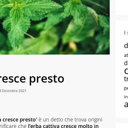
I
d
at
d
resce presto
t
p
28 Dicembre 2021
i
a cresce presto
” è un detto che trova origini
gnificare che
l’erba cattiva cresce molto in