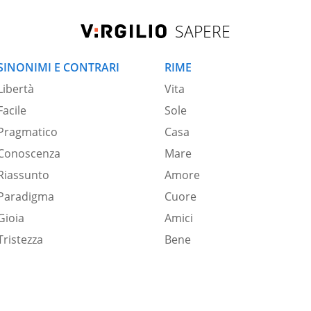
SAPERE
SINONIMI E CONTRARI
RIME
Libertà
Vita
Facile
Sole
Pragmatico
Casa
Conoscenza
Mare
Riassunto
Amore
Paradigma
Cuore
Gioia
Amici
Tristezza
Bene