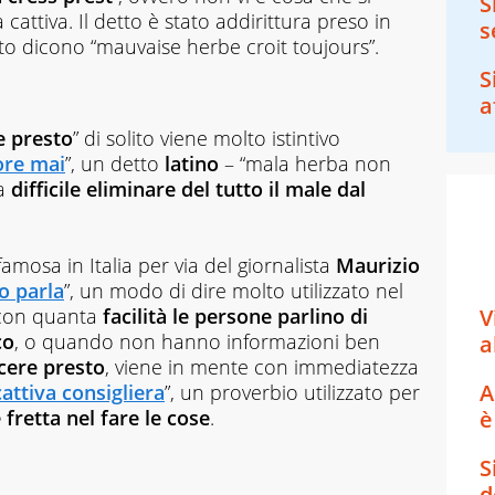
S
 cattiva. Il detto è stato addirittura preso in
s
ito dicono “mauvaise herbe croit toujours”.
S
a
e presto
” di solito viene molto istintivo
ore mai
”, un detto
latino
– “mala herba non
ia
difficile eliminare del tutto il male dal
mosa in Italia per via del giornalista
Maurizio
o parla
”, un modo di dire molto utilizzato nel
 con quanta
facilità le persone parlino di
V
co
, o quando non hanno informazioni ben
a
cere presto
, viene in mente con immediatezza
A
cattiva consigliera
”, un proverbio utilizzato per
fretta nel fare le cose
.
è
S
d