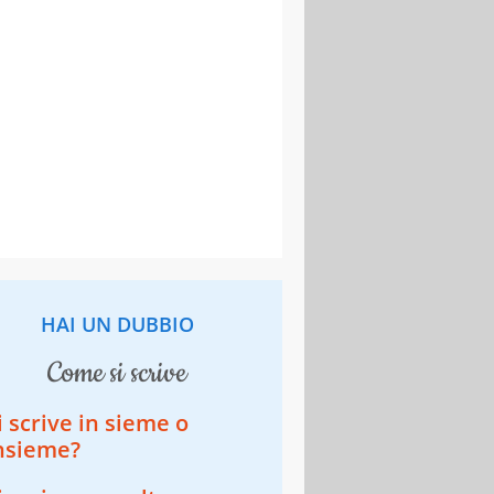
HAI UN DUBBIO
come si scrive
i scrive in sieme o
nsieme?