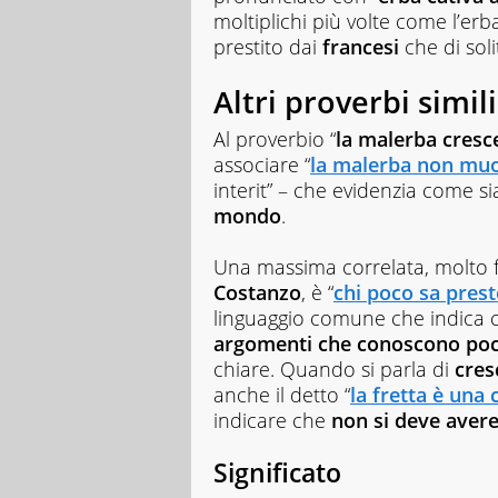
moltiplichi più volte come l’erba
prestito dai
francesi
che di sol
Altri proverbi simili
Al proverbio “
la malerba cresc
associare “
la malerba non mu
interit” – che evidenzia come s
mondo
.
Una massima correlata, molto fa
Costanzo
, è “
chi poco sa prest
linguaggio comune che indica
argomenti che conoscono po
chiare. Quando si parla di
cres
anche il detto “
la fretta è una 
indicare che
non si deve avere 
Significato