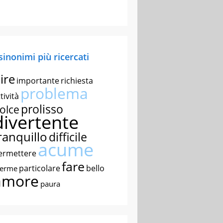
 sinonimi più ricercati
ire
importante
richiesta
problema
tività
prolisso
olce
divertente
ranquillo
difficile
acume
ermettere
fare
particolare
bello
nerme
amore
paura