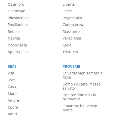
Ossimoro
Libertà
Filantropo
Facile
Idiosincrasia
Pragmatico
Pusillanime
Conoscenza
Refuso
Riassunto
Neofita
Paradigma
Iconoclasta
Gioia
Apotropaico
Tristezza
RIME
PROVERBI
Vita
La verità vien sempre a
galla
Sole
Uomo avvisato, mezzo
Casa
salvato
Mare
Una rondine non fa
primavera
Amore
Il mattino ha l'oro in
Cuore
bocca
Amici