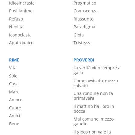
Idiosincrasia
Pragmatico
Pusillanime
Conoscenza
Refuso
Riassunto
Neofita
Paradigma
Iconoclasta
Gioia
Apotropaico
Tristezza
RIME
PROVERBI
Vita
La verità vien sempre a
galla
Sole
Uomo avvisato, mezzo
Casa
salvato
Mare
Una rondine non fa
primavera
Amore
Il mattino ha l'oro in
Cuore
bocca
Amici
Mal comune, mezzo
Bene
gaudio
Il gioco non vale la