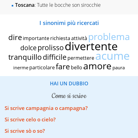
Toscana
: Tutte le bocche son sirocchie
I sinonimi più ricercati
problema
dire
importante
richiesta
attività
divertente
prolisso
dolce
acume
tranquillo
difficile
permettere
amore
fare
particolare
bello
inerme
paura
HAI UN DUBBIO
come si scrive
Si scrive campagnia o campagna?
Si scrive celo o cielo?
Si scrive sò o so?