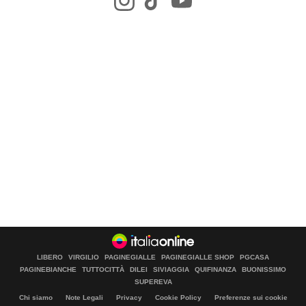
LIBERO
VIRGILIO
PAGINEGIALLE
PAGINEGIALLE SHOP
PGCASA
PAGINEBIANCHE
TUTTOCITTÀ
DILEI
SIVIAGGIA
QUIFINANZA
BUONISSIMO
SUPEREVA
Chi siamo
Note Legali
Privacy
Cookie Policy
Preferenze sui cookie