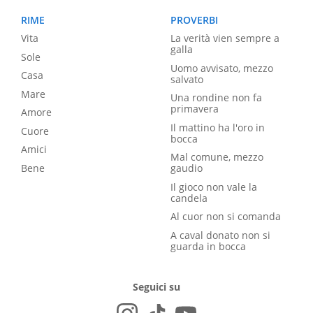
RIME
PROVERBI
Vita
La verità vien sempre a
galla
Sole
Uomo avvisato, mezzo
Casa
salvato
Mare
Una rondine non fa
primavera
Amore
Il mattino ha l'oro in
Cuore
bocca
Amici
Mal comune, mezzo
Bene
gaudio
Il gioco non vale la
candela
Al cuor non si comanda
A caval donato non si
guarda in bocca
Seguici su