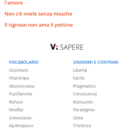
l'amore
Non c’è miele senza mosche
Il tignoso non ama il pettine
SAPERE
VOCABOLARIO
SINONIMI E CONTRARI
Ossimoro
Libertà
Filantropo
Facile
Idiosincrasia
Pragmatico
Pusillanime
Conoscenza
Refuso
Riassunto
Neofita
Paradigma
Iconoclasta
Gioia
Apotropaico
Tristezza