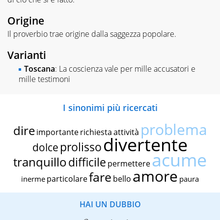
Origine
Il proverbio trae origine dalla saggezza popolare.
Varianti
Toscana
: La coscienza vale per mille accusatori e
mille testimoni
I sinonimi più ricercati
problema
dire
importante
richiesta
attività
divertente
prolisso
dolce
acume
tranquillo
difficile
permettere
amore
fare
particolare
bello
inerme
paura
HAI UN DUBBIO