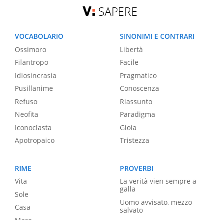
SAPERE
VOCABOLARIO
SINONIMI E CONTRARI
Ossimoro
Libertà
Filantropo
Facile
Idiosincrasia
Pragmatico
Pusillanime
Conoscenza
Refuso
Riassunto
Neofita
Paradigma
Iconoclasta
Gioia
Apotropaico
Tristezza
RIME
PROVERBI
Vita
La verità vien sempre a
galla
Sole
Uomo avvisato, mezzo
Casa
salvato