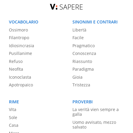
SAPERE
VOCABOLARIO
SINONIMI E CONTRARI
Ossimoro
Libertà
Filantropo
Facile
Idiosincrasia
Pragmatico
Pusillanime
Conoscenza
Refuso
Riassunto
Neofita
Paradigma
Iconoclasta
Gioia
Apotropaico
Tristezza
RIME
PROVERBI
Vita
La verità vien sempre a
galla
Sole
Uomo avvisato, mezzo
Casa
salvato