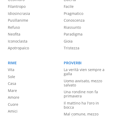
Filantropo
Facile
Idiosincrasia
Pragmatico
Pusillanime
Conoscenza
Refuso
Riassunto
Neofita
Paradigma
Iconoclasta
Gioia
Apotropaico
Tristezza
RIME
PROVERBI
Vita
La verità vien sempre a
galla
Sole
Uomo avvisato, mezzo
Casa
salvato
Mare
Una rondine non fa
primavera
Amore
Il mattino ha l'oro in
Cuore
bocca
Amici
Mal comune, mezzo