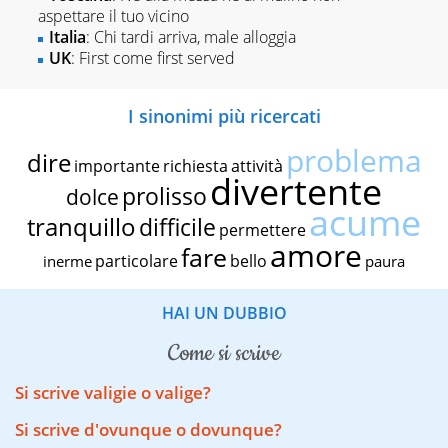
aspettare il tuo vicino
Italia
: Chi tardi arriva, male alloggia
UK
: First come first served
I sinonimi più ricercati
problema
dire
importante
richiesta
attività
divertente
prolisso
dolce
acume
tranquillo
difficile
permettere
amore
fare
particolare
bello
inerme
paura
HAI UN DUBBIO
come si scrive
Si scrive valigie o valige?
Si scrive d'ovunque o dovunque?