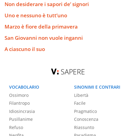
Non desiderare i sapori de’ signori
Uno e nessuno è tutt’uno
Marzo è fiore della primavera
San Giovanni non vuole inganni
A ciascuno il suo
SAPERE
VOCABOLARIO
SINONIMI E CONTRARI
Ossimoro
Libertà
Filantropo
Facile
Idiosincrasia
Pragmatico
Pusillanime
Conoscenza
Refuso
Riassunto
Neofita
Paradigma