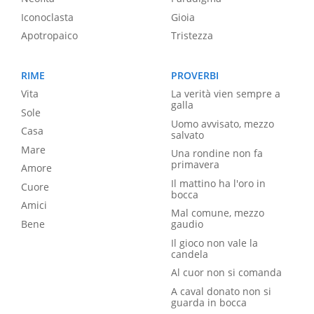
Iconoclasta
Gioia
Apotropaico
Tristezza
RIME
PROVERBI
Vita
La verità vien sempre a
galla
Sole
Uomo avvisato, mezzo
Casa
salvato
Mare
Una rondine non fa
primavera
Amore
Il mattino ha l'oro in
Cuore
bocca
Amici
Mal comune, mezzo
Bene
gaudio
Il gioco non vale la
candela
Al cuor non si comanda
A caval donato non si
guarda in bocca