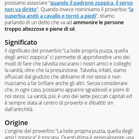
possiamo associare “
quando il padrone zoppica, il servo
non va diritto
”. Quando invece nominiamo il proverbio “
la
superbia andò a cavallo e tornò a piedi
”, stiamo
parlando di un detto che va ad
ammonire le persone
troppo altezzose e piene di sé
.
Significato
Il significato del proverbio “La lode propria puzza, quella
degli amici zoppica” ci permette di approfondire uno dei
modi di fare che talvolta oscurano i nostri amici e colleghi:
la vanità, oltre che la presunzione. Talvolta, infatti, siamo
offuscati dal giudizio che abbiamo di noi stessi e non
riusciamo a far brillare anche gli altri. Senza considerare
che, in ogni caso, possiamo apparire sgradevoli e pieni di
noi stessi. La vanità, poi, è uno dei sette peccati capitali ed
è sempre stata al centro di proverbi e dibattiti sin
dall'antichità.
Origine
L’origine del proverbio “La lode propria puzza, quella degli
amici zoppica” è toscana. Quest’ultima è generalmente una