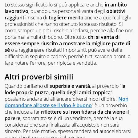
Lo stesso significato lo si può applicare anche
in ambito
lavorativo
, quando una persona si vanta degli
obiettivi
raggiunti
, rischia di
togliere merito
anche a quei colleghi
professionisti che hanno ottenuto lo stesso risultato. Si
corre sempre un po’ il rischio a lodarsi, perché alla fine non
porta mai a nulla di buono. Oltretutto,
chi si vanta di
essere sempre riuscito a mostrare la migliore parte di
sé
o a raggiungere risultati importanti, può avere delle
difficoltà in seguito a cadere, perché tutti saranno pronti a
fare notare l’errore, per ripicca e vendetta.
Altri proverbi simili
Quando parliamo di
superbia e vanità
, al proverbio “
la
lode propria puzza, quella degli amici zoppica
”
possiamo andare ad affiancare diversi modi di dire.“
Non
domandare all’oste se il vino è buono
” è un proverbio
che induce a far
riflettere sul non fidarsi da chi viene il
parere
, soprattutto se è di un venditore, perché la sua
considerazione sarà finalizzata all’acquisto e non sarà
sincero. Per tale motivo, spesso tenderà ad autocelebrarsi
e dire che il proprio vino è il migliore.