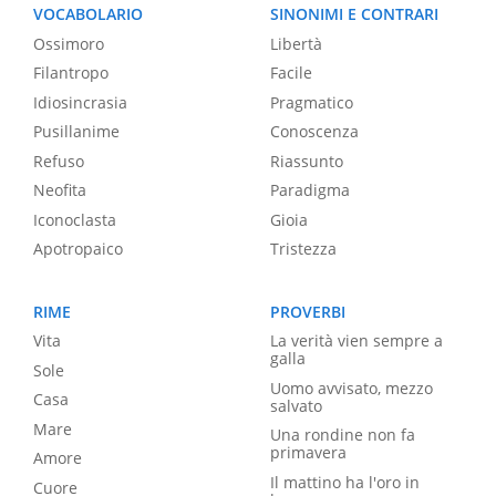
VOCABOLARIO
SINONIMI E CONTRARI
Ossimoro
Libertà
Filantropo
Facile
Idiosincrasia
Pragmatico
Pusillanime
Conoscenza
Refuso
Riassunto
Neofita
Paradigma
Iconoclasta
Gioia
Apotropaico
Tristezza
RIME
PROVERBI
Vita
La verità vien sempre a
galla
Sole
Uomo avvisato, mezzo
Casa
salvato
Mare
Una rondine non fa
primavera
Amore
Il mattino ha l'oro in
Cuore