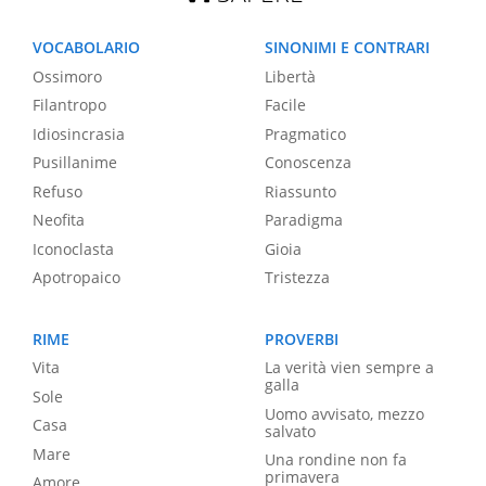
VOCABOLARIO
SINONIMI E CONTRARI
Ossimoro
Libertà
Filantropo
Facile
Idiosincrasia
Pragmatico
Pusillanime
Conoscenza
Refuso
Riassunto
Neofita
Paradigma
Iconoclasta
Gioia
Apotropaico
Tristezza
RIME
PROVERBI
Vita
La verità vien sempre a
galla
Sole
Uomo avvisato, mezzo
Casa
salvato
Mare
Una rondine non fa
primavera
Amore