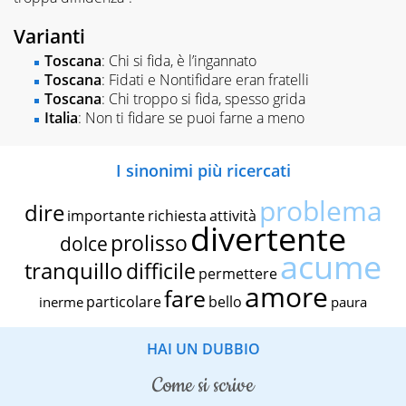
Varianti
Toscana
: Chi si fida, è l’ingannato
Toscana
: Fidati e Nontifidare eran fratelli
Toscana
: Chi troppo si fida, spesso grida
Italia
: Non ti fidare se puoi farne a meno
I sinonimi più ricercati
problema
dire
importante
richiesta
attività
divertente
prolisso
dolce
acume
tranquillo
difficile
permettere
amore
fare
particolare
bello
inerme
paura
HAI UN DUBBIO
come si scrive