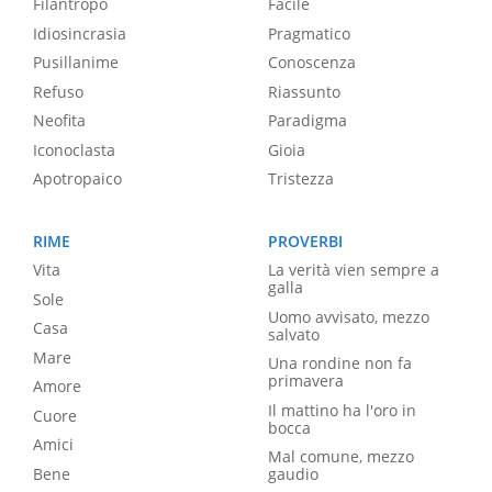
Filantropo
Facile
Idiosincrasia
Pragmatico
Pusillanime
Conoscenza
Refuso
Riassunto
Neofita
Paradigma
Iconoclasta
Gioia
Apotropaico
Tristezza
RIME
PROVERBI
Vita
La verità vien sempre a
galla
Sole
Uomo avvisato, mezzo
Casa
salvato
Mare
Una rondine non fa
primavera
Amore
Il mattino ha l'oro in
Cuore
bocca
Amici
Mal comune, mezzo
Bene
gaudio