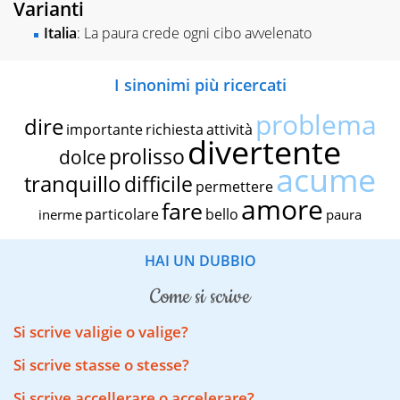
Varianti
Italia
: La paura crede ogni cibo avvelenato
I sinonimi più ricercati
problema
dire
importante
richiesta
attività
divertente
prolisso
dolce
acume
tranquillo
difficile
permettere
amore
fare
particolare
bello
inerme
paura
HAI UN DUBBIO
come si scrive
Si scrive valigie o valige?
Si scrive stasse o stesse?
Si scrive accellerare o accelerare?