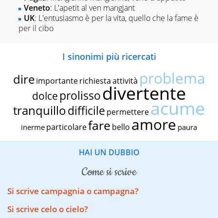
Veneto
: L'apetit al ven mangjant
UK
: L'entusiasmo è per la vita, quello che la fame è
per il cibo
I sinonimi più ricercati
problema
dire
importante
richiesta
attività
divertente
prolisso
dolce
acume
tranquillo
difficile
permettere
amore
fare
particolare
bello
inerme
paura
HAI UN DUBBIO
come si scrive
Si scrive campagnia o campagna?
Si scrive celo o cielo?