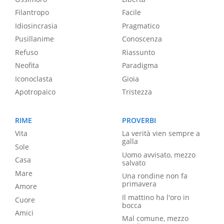
Filantropo
Facile
Idiosincrasia
Pragmatico
Pusillanime
Conoscenza
Refuso
Riassunto
Neofita
Paradigma
Iconoclasta
Gioia
Apotropaico
Tristezza
RIME
PROVERBI
Vita
La verità vien sempre a
galla
Sole
Uomo avvisato, mezzo
Casa
salvato
Mare
Una rondine non fa
primavera
Amore
Il mattino ha l'oro in
Cuore
bocca
Amici
Mal comune, mezzo