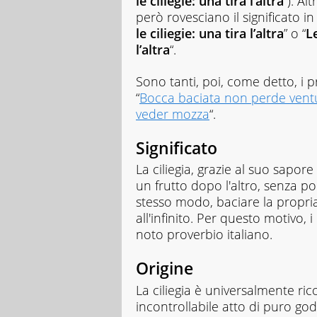
le ciliegie: una tira l’altra
“). Al
però rovesciano il significato in 
le ciliegie: una tira l’altra
” o “
L
l’altra
“.
Sono tanti, poi, come detto, i pro
“
Bocca baciata non perde vent
veder mozza
“.
Significato
La ciliegia, grazie al suo sapore
un frutto dopo l'altro, senza pors
stesso modo, baciare la propri
all'infinito. Per questo motivo,
noto proverbio italiano.
Origine
La ciliegia è universalmente ri
incontrollabile atto di puro g