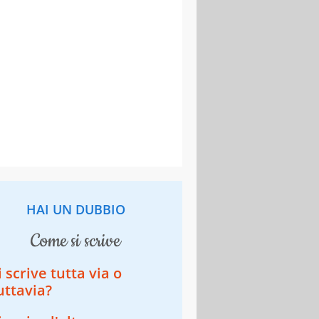
HAI UN DUBBIO
come si scrive
i scrive tutta via o
uttavia?