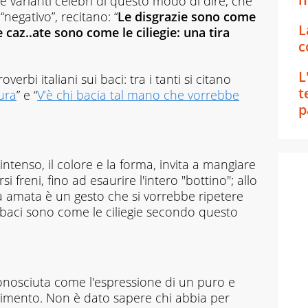
tre varianti celebri di questo modo di dire, che
“negativo”, recitano: “
Le disgrazie sono come
L
e caz..ate sono come le ciliegie: una tira
c
L
verbi italiani sui baci: tra i tanti si citano
t
ura
” e “
V’è chi bacia tal mano che vorrebbe
p
 intenso, il colore e la forma, invita a mangiare
i freni, fino ad esaurire l'intero "bottino"; allo
a amata è un gesto che si vorrebbe ripetere
 i baci sono come le ciliegie secondo questo
conosciuta come l'espressione di un puro e
odimento. Non è dato sapere chi abbia per