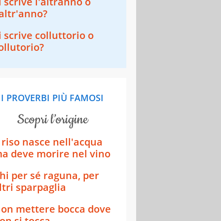
i scrive l'altranno o
'altr'anno?
i scrive colluttorio o
ollutorio?
I PROVERBI PIÙ FAMOSI
scopri l’origine
l riso nasce nell'acqua
a deve morire nel vino
hi per sé raguna, per
ltri sparpaglia
on mettere bocca dove
on si tocca