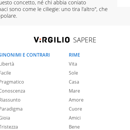
esto concetto, né chi abbia coniato
aci sono come le ciliegie: uno tira l'altro", che
opolare.
SAPERE
SINONIMI E CONTRARI
RIME
Libertà
Vita
Facile
Sole
Pragmatico
Casa
Conoscenza
Mare
Riassunto
Amore
Paradigma
Cuore
Gioia
Amici
Tristezza
Bene