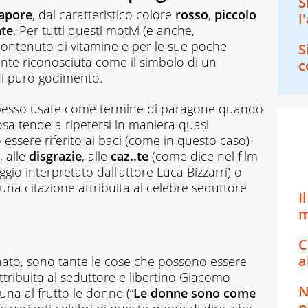
S
sapore
, dal caratteristico colore
rosso
,
piccolo
l
nte
. Per tutti questi motivi (e anche,
contenuto di vitamine e per le sue poche
S
mente riconosciuta come il simbolo di un
c
 di puro godimento.
no spesso usate come termine di paragone quando
osa tende a ripetersi in maniera quasi
 essere riferito ai baci (come in questo caso)
, alle
disgrazie
, alle
caz..te
(come dice nel film
aggio interpretato dall’attore Luca Bizzarri) o
una citazione attribuita al celebre seduttore
I
m
C
a
o, sono tante le cose che possono essere
 attribuita al seduttore e libertino Giacomo
N
a al frutto le donne (“
Le donne sono come
n