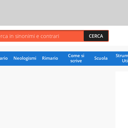
Come si
Strum
ario
Neologismi
Rimario
Scuola
scrive
Uti