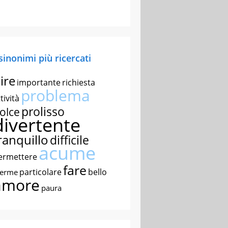
 sinonimi più ricercati
ire
importante
richiesta
problema
tività
prolisso
olce
divertente
ranquillo
difficile
acume
ermettere
fare
particolare
bello
nerme
amore
paura