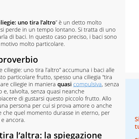
iegie: uno tira l’altro
” è un detto molto
ne si perde in un tempo lontano. Si tratta di uno
arla di baci. In questo caso preciso, i baci sono
n motivo molto particolare.
 proverbio
 ciliegie: uno tira l’altro” accumuna i baci alle
o particolare frutto, spesso una ciliegia “tira
iare ciliegie in maniera
quasi
compulsiva
, senza
o e, talvolta, senza quasi neanche
iacere di gustarsi questo piccolo frutto. Allo
una persona per cui si prova amore o anche
be che quel momento durasse in eterno, per
S
 e ancora.
t
ira l’altra: la spiegazione