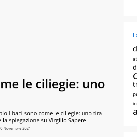
I
d
at
d
me le ciliegie: uno
t
p
i
bio I baci sono come le ciliegie: uno tira
 e la spiegazione su Virgilio Sapere
 30 Novembre 2021