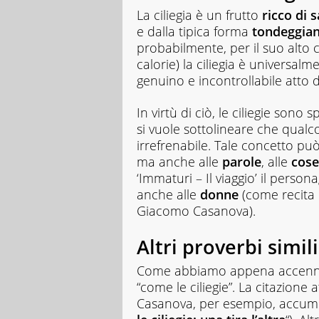
La ciliegia è un frutto
ricco di 
e dalla tipica forma
tondeggia
probabilmente, per il suo alto 
calorie) la ciliegia è universal
genuino e incontrollabile atto
In virtù di ciò, le ciliegie so
si vuole sottolineare che qualc
irrefrenabile. Tale concetto può
ma anche alle
parole
, alle
cose
‘Immaturi – Il viaggio’ il person
anche alle
donne
(come recita 
Giacomo Casanova).
Altri proverbi simili
Come abbiamo appena accennat
“come le ciliegie”. La citazione
Casanova, per esempio, accumun