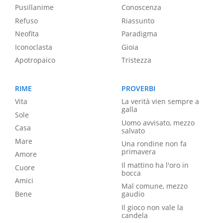
Pusillanime
Conoscenza
Refuso
Riassunto
Neofita
Paradigma
Iconoclasta
Gioia
Apotropaico
Tristezza
RIME
PROVERBI
Vita
La verità vien sempre a
galla
Sole
Uomo avvisato, mezzo
Casa
salvato
Mare
Una rondine non fa
primavera
Amore
Il mattino ha l'oro in
Cuore
bocca
Amici
Mal comune, mezzo
Bene
gaudio
Il gioco non vale la
candela