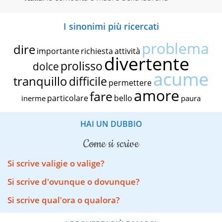
I sinonimi più ricercati
problema
dire
importante
richiesta
attività
divertente
prolisso
dolce
acume
tranquillo
difficile
permettere
amore
fare
particolare
bello
inerme
paura
HAI UN DUBBIO
come si scrive
Si scrive valigie o valige?
Si scrive d'ovunque o dovunque?
Si scrive qual'ora o qualora?