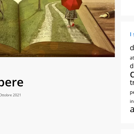
I
d
at
d
 pere
t
p
Ottobre 2021
i