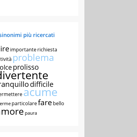
 sinonimi più ricercati
ire
importante
richiesta
problema
tività
prolisso
olce
divertente
ranquillo
difficile
acume
ermettere
fare
particolare
bello
nerme
amore
paura