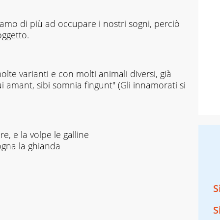
amo di più ad occupare i nostri sogni, perciò
oggetto.
lte varianti e con molti animali diversi, già
ui amant, sibi somnia fingunt" (Gli innamorati si
re, e la volpe le galline
sogna la ghianda
S
S