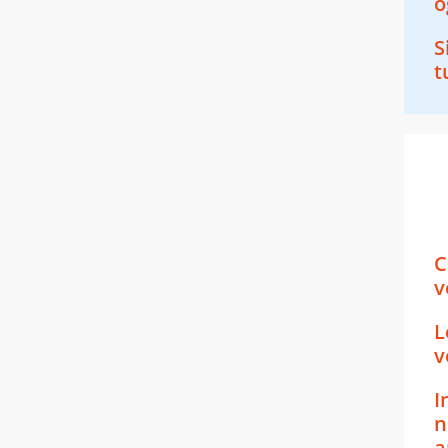
o
S
t
C
v
L
v
I
n
a