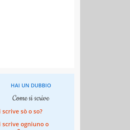
HAI UN DUBBIO
come si scrive
i scrive sò o so?
i scrive ogniuno o