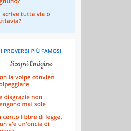
gnuno?
i scrive tutta via o
uttavia?
I PROVERBI PIÙ FAMOSI
scopri l’origine
on la volpe convien
olpeggiare
e disgrazie non
engono mai sole
n cento libbre di legge,
on v'è un'oncia di
more