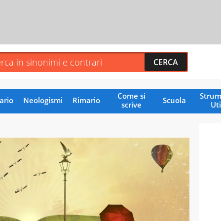
Come si
Strum
ario
Neologismi
Rimario
Scuola
scrive
Uti