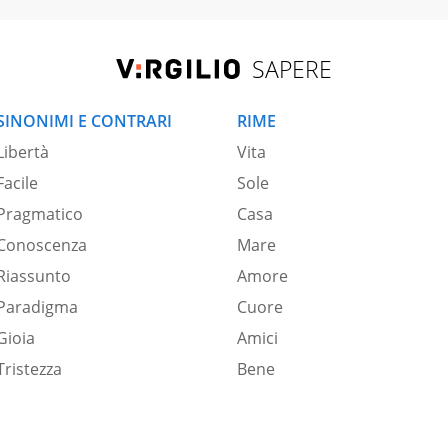
SAPERE
SINONIMI E CONTRARI
RIME
Libertà
Vita
Facile
Sole
Pragmatico
Casa
Conoscenza
Mare
Riassunto
Amore
Paradigma
Cuore
Gioia
Amici
Tristezza
Bene