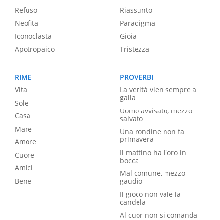
Refuso
Riassunto
Neofita
Paradigma
Iconoclasta
Gioia
Apotropaico
Tristezza
RIME
PROVERBI
Vita
La verità vien sempre a
galla
Sole
Uomo avvisato, mezzo
Casa
salvato
Mare
Una rondine non fa
primavera
Amore
Il mattino ha l'oro in
Cuore
bocca
Amici
Mal comune, mezzo
Bene
gaudio
Il gioco non vale la
candela
Al cuor non si comanda