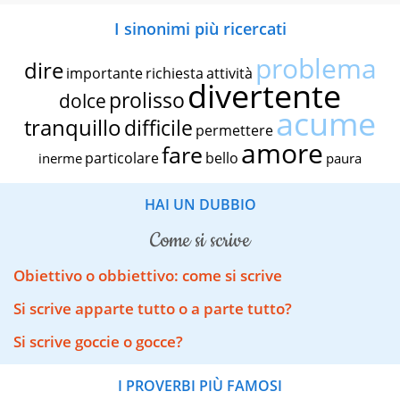
I sinonimi più ricercati
problema
dire
importante
richiesta
attività
divertente
prolisso
dolce
acume
tranquillo
difficile
permettere
amore
fare
particolare
bello
inerme
paura
HAI UN DUBBIO
come si scrive
Obiettivo o obbiettivo: come si scrive
Si scrive apparte tutto o a parte tutto?
Si scrive goccie o gocce?
I PROVERBI PIÙ FAMOSI