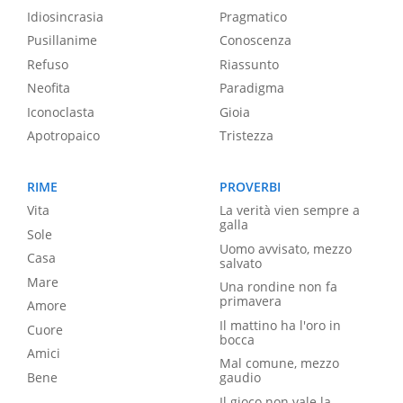
Idiosincrasia
Pragmatico
Pusillanime
Conoscenza
Refuso
Riassunto
Neofita
Paradigma
Iconoclasta
Gioia
Apotropaico
Tristezza
RIME
PROVERBI
Vita
La verità vien sempre a
galla
Sole
Uomo avvisato, mezzo
Casa
salvato
Mare
Una rondine non fa
primavera
Amore
Il mattino ha l'oro in
Cuore
bocca
Amici
Mal comune, mezzo
Bene
gaudio
Il gioco non vale la