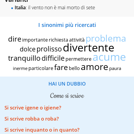
Italia
: il vento non è mai morto di sete
I sinonimi più ricercati
problema
dire
importante
richiesta
attività
divertente
prolisso
dolce
acume
tranquillo
difficile
permettere
amore
fare
particolare
bello
inerme
paura
HAI UN DUBBIO
come si scrive
Si scrive igene o igiene?
Si scrive robba o roba?
Si scrive inquanto o in quanto?