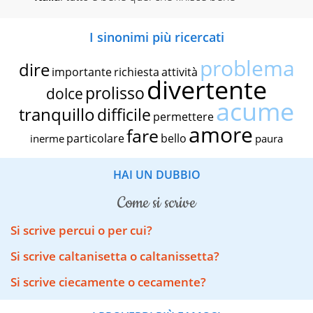
I sinonimi più ricercati
problema
dire
importante
richiesta
attività
divertente
prolisso
dolce
acume
tranquillo
difficile
permettere
amore
fare
particolare
bello
inerme
paura
HAI UN DUBBIO
come si scrive
Si scrive percui o per cui?
Si scrive caltanisetta o caltanissetta?
Si scrive ciecamente o cecamente?