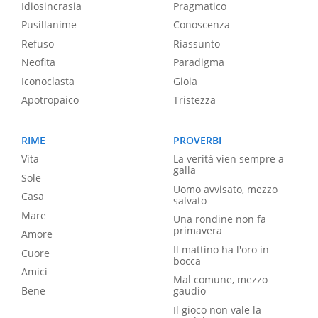
Idiosincrasia
Pragmatico
Pusillanime
Conoscenza
Refuso
Riassunto
Neofita
Paradigma
Iconoclasta
Gioia
Apotropaico
Tristezza
RIME
PROVERBI
Vita
La verità vien sempre a
galla
Sole
Uomo avvisato, mezzo
Casa
salvato
Mare
Una rondine non fa
primavera
Amore
Il mattino ha l'oro in
Cuore
bocca
Amici
Mal comune, mezzo
Bene
gaudio
Il gioco non vale la