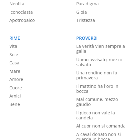
Neofita
Paradigma
Iconoclasta
Gioia
Apotropaico
Tristezza
RIME
PROVERBI
Vita
La verità vien sempre a
galla
Sole
Uomo avvisato, mezzo
Casa
salvato
Mare
Una rondine non fa
primavera
Amore
Il mattino ha l'oro in
Cuore
bocca
Amici
Mal comune, mezzo
Bene
gaudio
Il gioco non vale la
candela
Al cuor non si comanda
A caval donato non si
guarda in bocca