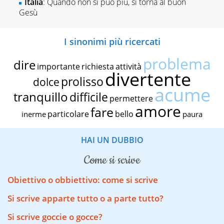
Italia
: Quando non si può più, si torna al buon
Gesù
I sinonimi più ricercati
problema
dire
importante
richiesta
attività
divertente
prolisso
dolce
acume
tranquillo
difficile
permettere
amore
fare
particolare
bello
inerme
paura
HAI UN DUBBIO
come si scrive
Obiettivo o obbiettivo: come si scrive
Si scrive apparte tutto o a parte tutto?
Si scrive goccie o gocce?