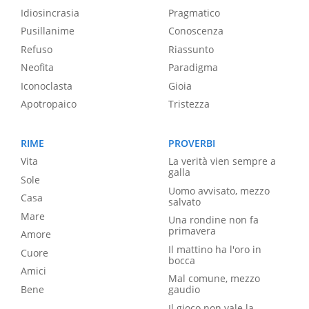
Idiosincrasia
Pragmatico
Pusillanime
Conoscenza
Refuso
Riassunto
Neofita
Paradigma
Iconoclasta
Gioia
Apotropaico
Tristezza
RIME
PROVERBI
Vita
La verità vien sempre a
galla
Sole
Uomo avvisato, mezzo
Casa
salvato
Mare
Una rondine non fa
primavera
Amore
Il mattino ha l'oro in
Cuore
bocca
Amici
Mal comune, mezzo
Bene
gaudio
Il gioco non vale la