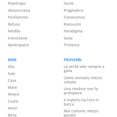
Filantropo
Facile
Idiosincrasia
Pragmatico
Pusillanime
Conoscenza
Refuso
Riassunto
Neofita
Paradigma
Iconoclasta
Gioia
Apotropaico
Tristezza
RIME
PROVERBI
Vita
La verità vien sempre a
galla
Sole
Uomo avvisato, mezzo
Casa
salvato
Mare
Una rondine non fa
primavera
Amore
Il mattino ha l'oro in
Cuore
bocca
Amici
Mal comune, mezzo
Bene
gaudio