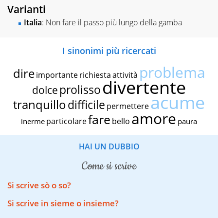
Varianti
Italia
: Non fare il passo più lungo della gamba
I sinonimi più ricercati
problema
dire
importante
richiesta
attività
divertente
prolisso
dolce
acume
tranquillo
difficile
permettere
amore
fare
particolare
bello
inerme
paura
HAI UN DUBBIO
come si scrive
Si scrive sò o so?
Si scrive in sieme o insieme?