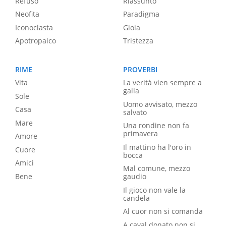
Refuso
Riassunto
Neofita
Paradigma
Iconoclasta
Gioia
Apotropaico
Tristezza
RIME
PROVERBI
Vita
La verità vien sempre a
galla
Sole
Uomo avvisato, mezzo
Casa
salvato
Mare
Una rondine non fa
primavera
Amore
Il mattino ha l'oro in
Cuore
bocca
Amici
Mal comune, mezzo
Bene
gaudio
Il gioco non vale la
candela
Al cuor non si comanda
A caval donato non si