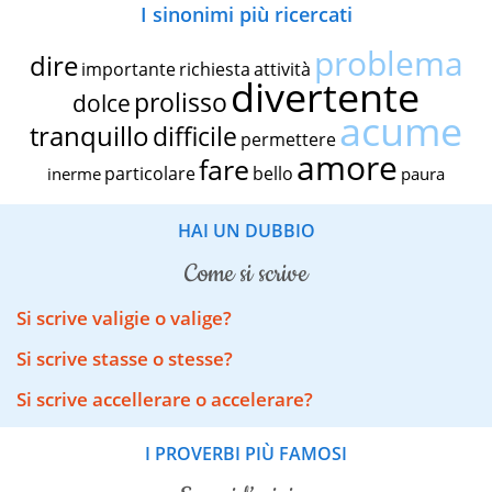
I sinonimi più ricercati
problema
dire
importante
richiesta
attività
divertente
prolisso
dolce
acume
tranquillo
difficile
permettere
amore
fare
particolare
bello
inerme
paura
HAI UN DUBBIO
come si scrive
Si scrive valigie o valige?
Si scrive stasse o stesse?
Si scrive accellerare o accelerare?
I PROVERBI PIÙ FAMOSI