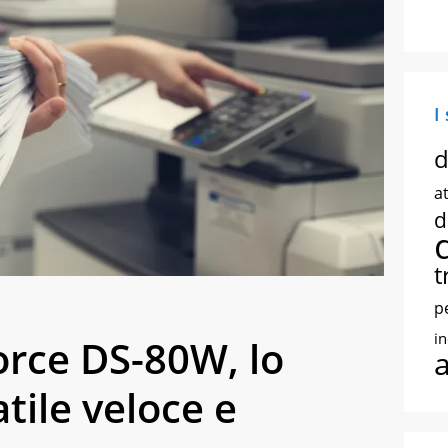
I
d
at
d
t
p
i
rce DS-80W, lo
tile veloce e