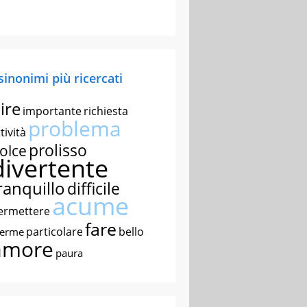
 sinonimi più ricercati
ire
importante
richiesta
problema
tività
prolisso
olce
divertente
ranquillo
difficile
acume
ermettere
fare
particolare
bello
nerme
amore
paura