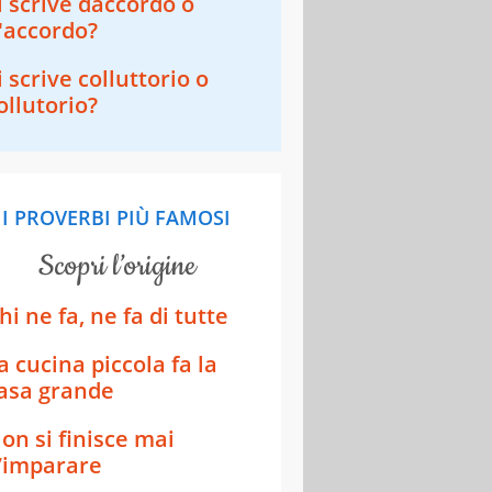
i scrive daccordo o
'accordo?
i scrive colluttorio o
ollutorio?
I PROVERBI PIÙ FAMOSI
scopri l’origine
hi ne fa, ne fa di tutte
a cucina piccola fa la
asa grande
on si finisce mai
’imparare