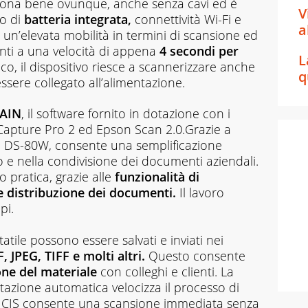
ona bene ovunque, anche senza cavi ed è
V
to di
batteria integrata,
connettività Wi-Fi e
a
un’elevata mobilità in termini di scansione ed
nti a una velocità di appena
4 secondi per
L
, il dispositivo riesce a scannerizzare anche
q
ssere collegato all’alimentazione.
WAIN
, il software fornito in dotazione con i
apture Pro 2 ed Epson Scan 2.0.Grazie a
e DS-80W, consente una semplificazione
io e nella condivisione dei documenti aziendali.
 pratica, grazie alle
funzionalità di
 distribuzione dei documenti.
Il lavoro
pi.
rtatile possono essere salvati e inviati nei
JPEG, TIFF e molti altri.
Questo consente
one del materiale
con colleghi e clienti. La
azione automatica velocizza il processo di
re CIS consente una scansione immediata senza