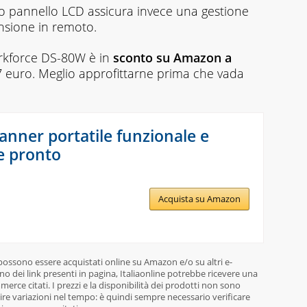
vo pannello LCD assicura invece una gestione
ansione in remoto.
rkforce DS-80W è in
sconto su Amazon a
57 euro. Meglio approfittarne prima che vada
anner portatile funzionale e
e pronto
Acquista su Amazon
 possono essere acquistati online su Amazon e/o su altri e-
o dei link presenti in pagina, Italiaonline potrebbe ricevere una
rce citati. I prezzi e la disponibilità dei prodotti non sono
re variazioni nel tempo: è quindi sempre necessario verificare