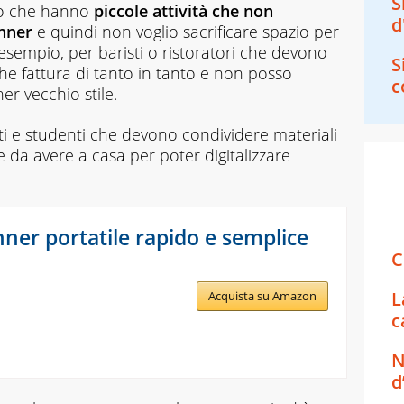
S
ro che hanno
piccole attività che non
d
anner
e quindi non voglio sacrificare spazio per
empio, per baristi o ristoratori che devono
S
e fattura di tanto in tanto e non posso
c
er vecchio stile.
 e studenti che devono condividere materiali
le da avere a casa per poter digitalizzare
nner portatile rapido e semplice
C
L
Acquista su Amazon
c
N
d