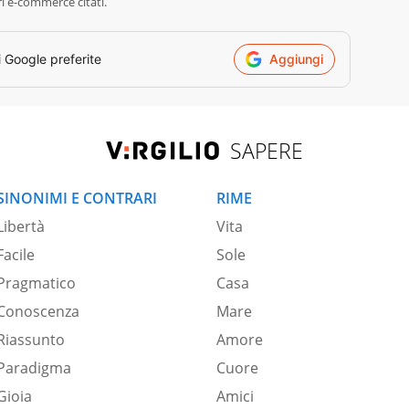
ri e-commerce citati.
i Google preferite
Aggiungi
SAPERE
SINONIMI E CONTRARI
RIME
Libertà
Vita
Facile
Sole
Pragmatico
Casa
Conoscenza
Mare
Riassunto
Amore
Paradigma
Cuore
Gioia
Amici