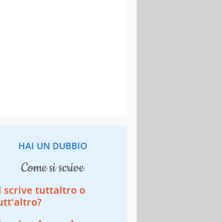
HAI UN DUBBIO
come si scrive
i scrive tuttaltro o
utt'altro?