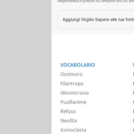
disponibilità e prezzo su Amazon e/o su alt
Aggiungi
Virgilio Sapere
alle tue font
VOCABOLARIO
Ossimoro
Filantropo
Idiosincrasia
Pusillanime
Refuso
Neofita
Iconoclasta