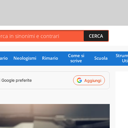
Come si
Strum
ario
Neologismi
Rimario
Scuola
scrive
Uti
i Google preferite
Aggiungi