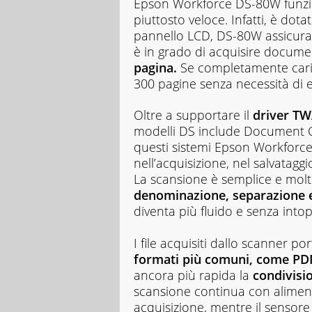
Epson Workforce DS-80W funzi
piuttosto veloce. Infatti, è dota
pannello LCD, DS-80W assicura 
è in grado di acquisire docume
pagina.
Se completamente carico
300 pagine senza necessità di e
Oltre a supportare il
driver T
modelli DS include Document C
questi sistemi Epson Workforc
nell’acquisizione, nel salvatagg
La scansione è semplice e molto
denominazione, separazione e
diventa più fluido e senza intop
I file acquisiti dallo scanner po
formati più comuni, come PDF, 
ancora più rapida la
condivisi
scansione continua con aliment
acquisizione, mentre il senso