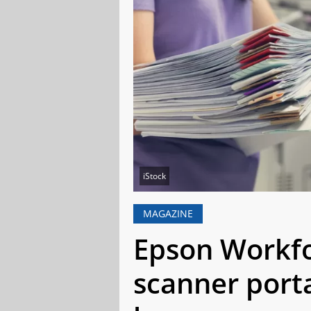
iStock
MAGAZINE
Epson Workfo
scanner porta