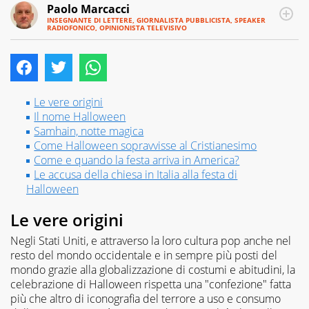
Paolo Marcacci
INSEGNANTE DI LETTERE, GIORNALISTA PUBBLICISTA, SPEAKER
RADIOFONICO, OPINIONISTA TELEVISIVO
E-
Ho
MAIL
trasformato
in
professione
quelle
Le vere origini
che
Il nome Halloween
erano
Samhain, notte magica
le
mie
Come Halloween sopravvisse al Cristianesimo
passioni,
Come e quando la festa arriva in America?
sin
Le accusa della chiesa in Italia alla festa di
dagli
Halloween
anni
delle
Le vere origini
elementari.
Dormivo
Negli Stati Uniti, e attraverso la loro cultura pop anche nel
con
resto del mondo occidentale e in sempre più posti del
l'antologia
mondo grazie alla globalizzazione di costumi e abitudini, la
sul
celebrazione di Halloween rispetta una "confezione" fatta
comodino
più che altro di iconografia del terrore a uso e consumo
e