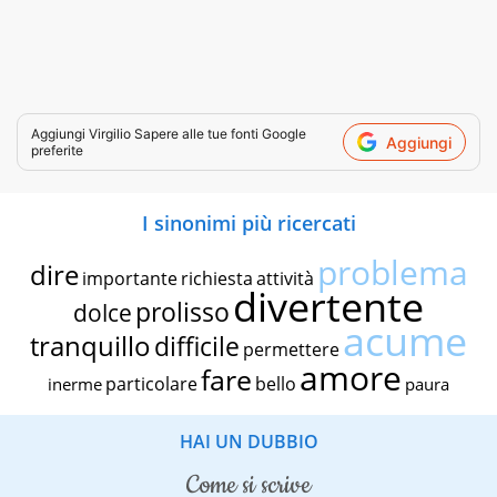
Aggiungi
Virgilio Sapere
alle tue fonti Google
Aggiungi
preferite
I sinonimi più ricercati
problema
dire
importante
richiesta
attività
divertente
prolisso
dolce
acume
tranquillo
difficile
permettere
amore
fare
particolare
bello
inerme
paura
HAI UN DUBBIO
come si scrive