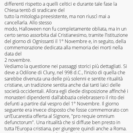
differenti rispetto a quelli celtici e durante tale fase la
Chiesa tentò di sradicare del
tutto la mitologia preesistente, ma non riuscì mai a
cancellarla. Allo stesso
modo, Halloween non fu completamente obliata, ma in un
certo senso assorbita dal Cristianesimo, tramite l’istituzione
del giorno di Ognissanti il 1° Novembre e, in seguito, della
commemorazione dedicata alla memoria dei morti nella
data del
2 novembre.
Vediamo la questione nei passaggi storici più dettagliati. Si
deve a Odilone di Cluny, nel 998 d.C., l’inizio di quella che
sarebbe divenuta una delle più solenni e sentite ritualità
cristiane, un tradizione sentita anche dai tanti laici delle
società occidentali. Allora egli diede disposizione affinché i
monasteri dipendenti dall’abbazia celebrassero il rito dei
defunti a partire dal vespro del 1° Novembre. Il giorno
seguente era invece disposto che fosse commemorato con
un’Eucarestia offerta al Signore, "pro requie omnium
defunctorum". Una ritualità che si diffuse ben presto in
tutta l’Europa cristiana, per giungere quindi anche a Roma.