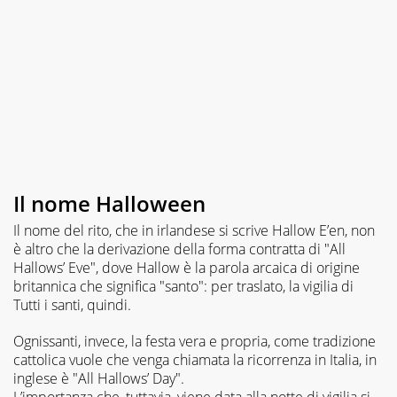
un
solo
giorno
in
vita
mia.
Il nome Halloween
Il nome del rito, che in irlandese si scrive Hallow E’en, non
è altro che la derivazione della forma contratta di "All
Hallows’ Eve", dove Hallow è la parola arcaica di origine
britannica che significa "santo": per traslato, la vigilia di
Tutti i santi, quindi.
Ognissanti, invece, la festa vera e propria, come tradizione
cattolica vuole che venga chiamata la ricorrenza in Italia, in
inglese è "All Hallows’ Day".
L’importanza che, tuttavia, viene data alla notte di vigilia si