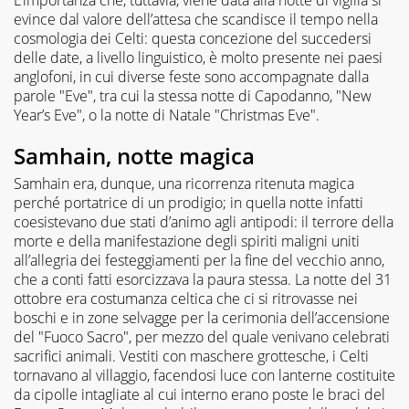
evince dal valore dell’attesa che scandisce il tempo nella
cosmologia dei Celti: questa concezione del succedersi
delle date, a livello linguistico, è molto presente nei paesi
anglofoni, in cui diverse feste sono accompagnate dalla
parole "Eve", tra cui la stessa notte di Capodanno, "New
Year’s Eve", o la notte di Natale "Christmas Eve".
Samhain, notte magica
Samhain era, dunque, una ricorrenza ritenuta magica
perché portatrice di un prodigio; in quella notte infatti
coesistevano due stati d’animo agli antipodi: il terrore della
morte e della manifestazione degli spiriti maligni uniti
all’allegria dei festeggiamenti per la fine del vecchio anno,
che a conti fatti esorcizzava la paura stessa. La notte del 31
ottobre era costumanza celtica che ci si ritrovasse nei
boschi e in zone selvagge per la cerimonia dell’accensione
del "Fuoco Sacro", per mezzo del quale venivano celebrati
sacrifici animali. Vestiti con maschere grottesche, i Celti
tornavano al villaggio, facendosi luce con lanterne costituite
da cipolle intagliate al cui interno erano poste le braci del