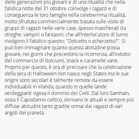
delle generazioni più giovani e di una ritualità che nella
le
fatidica notte del 31 ottobre coinvolge i ragazzi e di
riviste
sportive
conseguenza le loro famiglie nella celeberrima ritualità,
sotto
molto sfruttata commercialmente, basata sulle visite di
il
gruppi di ragazzi nelle varie case, spesso mascherati da
letto.
streghe, vampiri o fantasmi, che all’interlocutore di turno
L'una
rivolgono il fatidico quesito: "Dolcetto o scherzetto?". Si
mi
può ben immaginare quanto questa abitudine possa
è
giovare, nei giorni che precedono la ricorrenza, all’indotto
servita
del commercio di dolciumi, snack e caramelle varie.
per
Proprio per questo, è ora di precisare che la celebrazione
diventare
una
della sera di Halloween non nasce negli States ma le sue
firma
origini sono secolari è talmente remote da essere
delle
individuabili in Irlanda, quando in quelle lande
altre.
verdeggianti vigeva il dominio dei Celti. Dal loro Samhain,
Per
ossia il Capodanno celtico, derivano le attuali e sempre più
questo,
diffuse abitudini tanto gradite ormai dai ragazzi di vari
mi
angoli del pianeta.
sembra
di
non
aver
lavorato