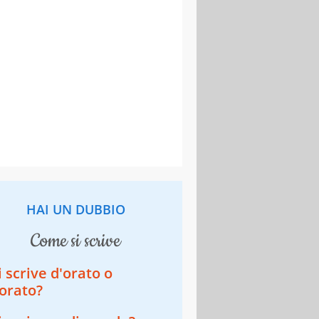
HAI UN DUBBIO
come si scrive
i scrive d'orato o
orato?