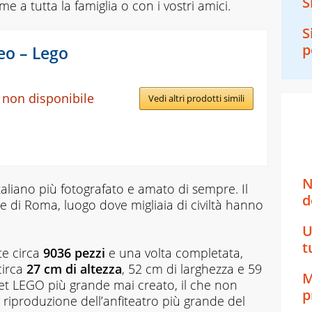
S
e a tutta la famiglia o con i vostri amici.
S
p
eo – Lego
 non disponibile
Vedi altri prodotti simili
N
aliano più fotografato e amato di sempre. Il
d
ia e di Roma, luogo dove migliaia di civiltà hanno
U
t
te circa
9036 pezzi
e una volta completata,
irca
27 cm di altezza
, 52 cm di larghezza e 59
M
 set LEGO più grande mai creato, il che non
p
a riproduzione dell’anfiteatro più grande del