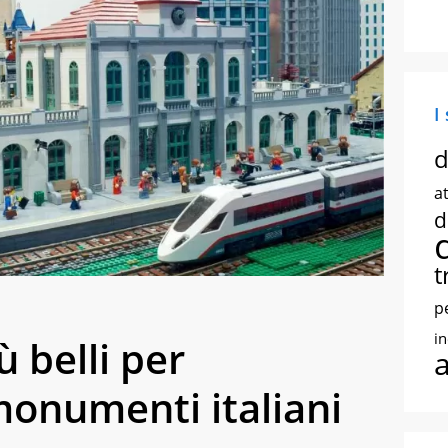
I
d
at
d
t
p
i
ù belli per
monumenti italiani