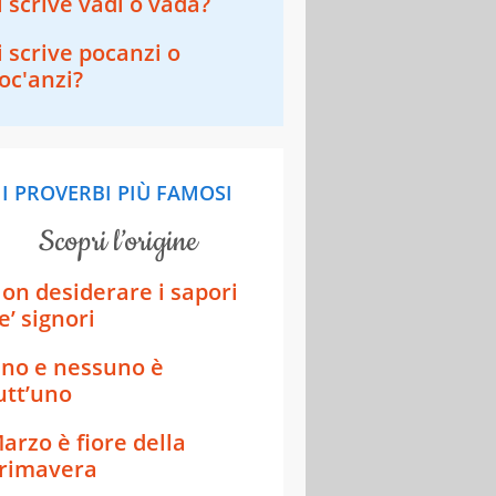
i scrive vadi o vada?
i scrive pocanzi o
oc'anzi?
I PROVERBI PIÙ FAMOSI
scopri l’origine
on desiderare i sapori
e’ signori
no e nessuno è
utt’uno
arzo è fiore della
rimavera