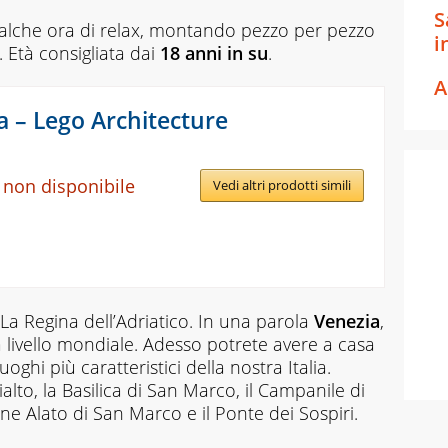
S
alche ora di relax, montando pezzo per pezzo
i
 Età consigliata dai
18 anni in su
.
A
a – Lego Architecture
 non disponibile
Vedi altri prodotti simili
La Regina dell’Adriatico. In una parola
Venezia
,
a livello mondiale. Adesso potrete avere a casa
oghi più caratteristici della nostra Italia.
ialto, la Basilica di San Marco, il Campanile di
e Alato di San Marco e il Ponte dei Sospiri.