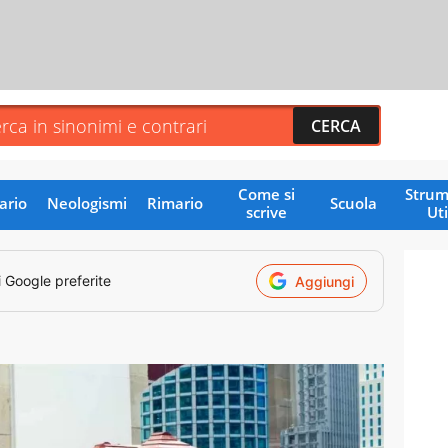
Come si
Strum
ario
Neologismi
Rimario
Scuola
scrive
Uti
i Google preferite
Aggiungi