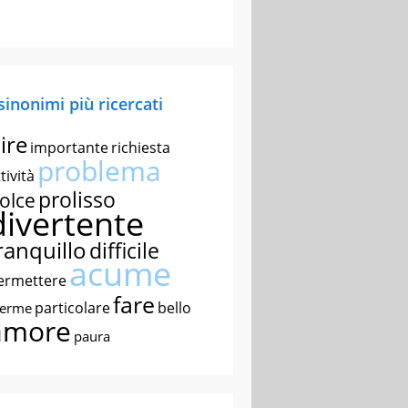
 sinonimi più ricercati
ire
importante
richiesta
problema
tività
prolisso
olce
divertente
ranquillo
difficile
acume
ermettere
fare
particolare
bello
nerme
amore
paura