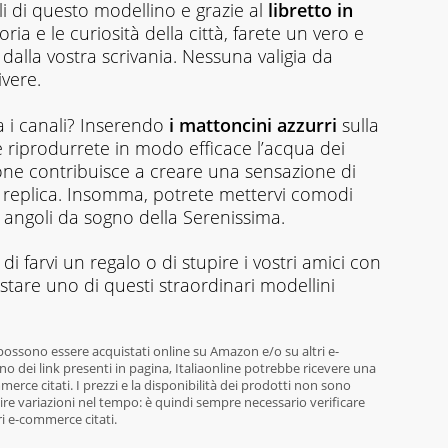
gli di questo modellino e grazie al
libretto in
storia e le curiosità della città, farete un vero e
dalla vostra scrivania. Nessuna valigia da
vere.
 i canali? Inserendo
i mattoncini azzurri
sulla
e riprodurrete in modo efficace l’acqua dei
ione contribuisce a creare una sensazione di
a replica. Insomma, potrete mettervi comodi
li angoli da sogno della Serenissima.
di farvi un regalo o di stupire i vostri amici con
stare uno di questi straordinari modellini
 possono essere acquistati online su Amazon e/o su altri e-
o dei link presenti in pagina, Italiaonline potrebbe ricevere una
rce citati. I prezzi e la disponibilità dei prodotti non sono
re variazioni nel tempo: è quindi sempre necessario verificare
ri e-commerce citati.