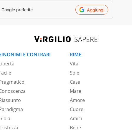
i Google preferite
Aggiungi
SAPERE
SINONIMI E CONTRARI
RIME
Libertà
Vita
Facile
Sole
Pragmatico
Casa
Conoscenza
Mare
Riassunto
Amore
Paradigma
Cuore
Gioia
Amici
Tristezza
Bene