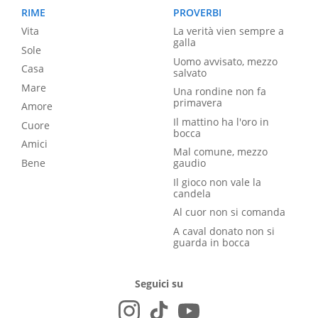
RIME
PROVERBI
Vita
La verità vien sempre a
galla
Sole
Uomo avvisato, mezzo
Casa
salvato
Mare
Una rondine non fa
primavera
Amore
Il mattino ha l'oro in
Cuore
bocca
Amici
Mal comune, mezzo
Bene
gaudio
Il gioco non vale la
candela
Al cuor non si comanda
A caval donato non si
guarda in bocca
Seguici su