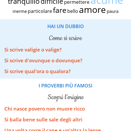
tranquillo
difficile
permettere
amore
fare
particolare
bello
inerme
paura
HAI UN DUBBIO
come si scrive
Si scrive valigie o valige?
Si scrive d'ovunque o dovunque?
Si scrive qual'ora o qualora?
I PROVERBI PIÙ FAMOSI
scopri l’origine
Chi nasce povero non muore ricco
Si balla bene sulle sale degli altri
Una volta corre il cane e un’altra la lepre