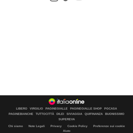
LIBERO
VIRGILIO
PAGINEGIALLE
PAGINEGIALLE SHOP
PGCASA
PAGINEBIANCHE
TUTTOCITTÀ
DILEI
SIVIAGGIA
QUIFINANZA
BUONISSIMO
SUPEREVA
Chi siamo
Note Legali
Privacy
Cookie Policy
Preferenze sui cookie
Aiuto