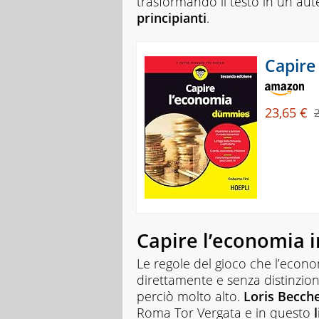
trasformando il testo in un aut
ed
principianti
.
esercizi
online,
video
Capire
di
approfondimento
e
infografiche.
23,65 €
Ogni
lezione
è
pensata
e
realizzata
da
docenti
esperti
Capire l’economia i
della
propria
Le regole del gioco che l’econom
materia
direttamente e senza distinzioni
che
perciò molto alto.
Loris Becch
trattano
tutti
Roma Tor Vergata e in questo