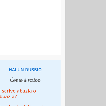
HAI UN DUBBIO
come si scrive
i scrive abazia o
bbazia?