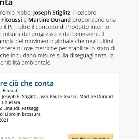
onta
premio Nobel
Joseph Stiglitz
, il celebre
 Fitoussi
e
Martine Durand
propongono una
l Pil", oltre il concetto di Prodotto interno
 misura del progresso e del benessere. Il
mpia del movimento globale che negli ultimi
noscere nuove metriche per stabilire lo stato di
 che includano misure sulla diseguaglianza, la
enibilità ambientale.
re ciò che conta
: Einaudi
 Joseph E. Stiglitz , Jean-Paul Fitoussi , Martine Durand
a Chiesara
: Einaudi. Passaggi
o: Libro in brossura
2021
18,00 €
-0,90 € (5%)
Acquista su Amazon