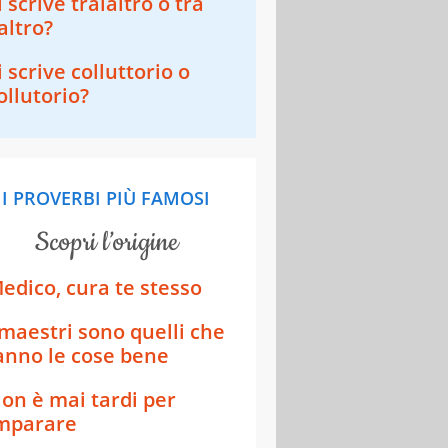
i scrive tralaltro o tra
'altro?
i scrive colluttorio o
ollutorio?
I PROVERBI PIÙ FAMOSI
scopri l’origine
edico, cura te stesso
 maestri sono quelli che
anno le cose bene
on è mai tardi per
mparare