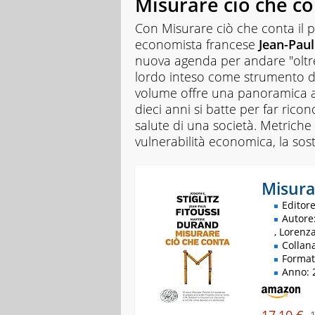
Misurare ciò che c
Con Misurare ciò che conta il 
economista francese
J
ean-Paul
nuova agenda per andare "oltre i
lordo inteso come strumento di
volume offre una panoramica a
dieci anni si batte per far rico
salute di una società. Metriche
vulnerabilità economica, la sost
Misura
Editore
Autore:
, Lorenz
Collana
Format
Anno: 
17,10 €