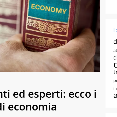
I
d
at
d
t
p
i
ti ed esperti: ecco i
 di economia