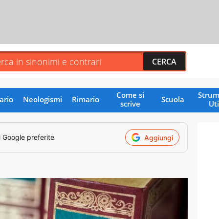
Come si
Strum
ario
Neologismi
Rimario
Scuola
scrive
Uti
i Google preferite
Aggiungi