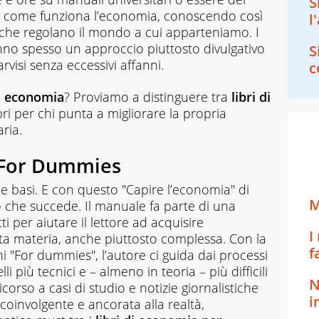
S
 come funziona l’economia, conoscendo così
l
 che regolano il mondo a cui apparteniamo. I
no spesso un approccio piuttosto divulgativo
S
arvisi senza eccessivi affanni.
c
di economia
? Proviamo a distinguere tra
libri di
bri per chi punta a migliorare la propria
ria.
 For Dummies
le basi. E con questo "Capire l’economia" di
M
 che succede. Il manuale fa parte di una
tti per aiutare il lettore ad acquisire
I
a materia, anche piuttosto complessa. Con la
f
ni "For dummies", l’autore ci guida dai processi
 più tecnici e – almeno in teoria – più difficili
N
orso a casi di studio e notizie giornalistiche
i
coinvolgente e ancorata alla realtà,