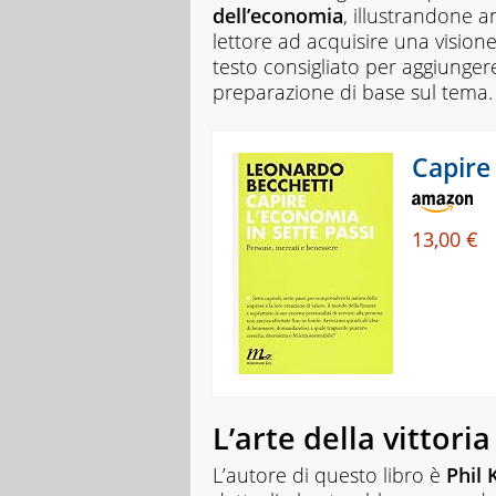
gli
dell’economia
, illustrandone a
argomenti
lettore ad acquisire una visio
affrontati
testo consigliato per aggiunger
dagli
preparazione di base sul tema.
studenti
durante
il
percorso
Capire 
scolastico,
anche
quelli
13,00 €
più
ostici,
con
un
linguaggio
semplice
e
immediato
e
l'ausilio
L’arte della vittoria
di
contenuti
L’autore di questo libro è
Phil 
multimediali