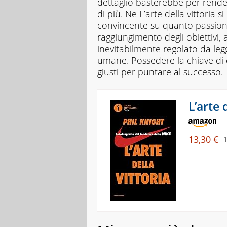
dettaglio basterebbe per render
a
di più. Ne
L’arte della vittoria
si
supporto
convincente su quanto passione
della
raggiungimento degli obiettivi, 
spiegazione
testuale.
inevitabilmente regolato da le
umane. Possedere la chiave di e
giusti per puntare al successo.
L’arte 
13,30 €