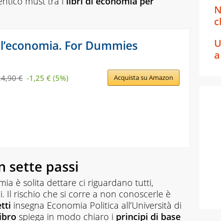
entico must tra i
libri di economia per
N
c
U
 l’economia. For Dummies
a
24,90 €
-1,25 € (5%)
Acquista su Amazon
n sette passi
ia è solita dettare ci riguardano tutti,
. Il rischio che si corre a non conoscerle è
etti
insegna Economia Politica all’Università di
libro
spiega in modo chiaro i
principi di base