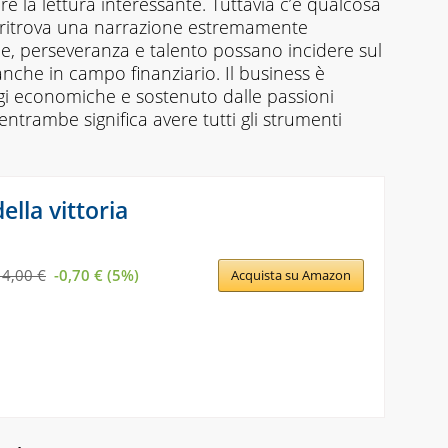
e la lettura interessante. Tuttavia c’è qualcosa
 ritrova una narrazione estremamente
, perseveranza e talento possano incidere sul
anche in campo finanziario. Il business è
ggi economiche e sostenuto dalle passioni
ntrambe significa avere tutti gli strumenti
della vittoria
14,00 €
-0,70 € (5%)
Acquista su Amazon