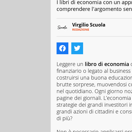
I libri di economia con un app
comprendere l'argomento senza
Virgilio Scuola
REDAZIONE
E-
Virgilio
MAIL
Scuola
INSTAGRAM
è
ALTRI
SITI
un
progetto
di
Leggere un
libro di economia
Italiaonline
finanziario o legato al busines
nato
costruirsi una buona educazione
a
brutte sorprese, muovendosi c
settembre
2023,
nel quotidiano. Ogni giorno no
che
pagine dei giornali. L’economia 
ha
strategie dei grandi investitori 
l’obiettivo
grandi azioni di cittadini e co
di
di più?
supportare
nell’apprendimento
gli
Non è necessario applicarsi ore