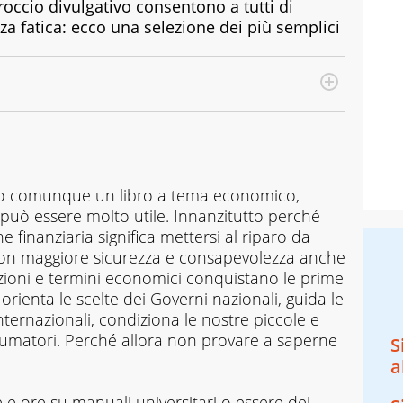
roccio divulgativo consentono a tutti di
 fatica: ecco una selezione dei più semplici
o comunque un libro a tema economico,
s può essere molto utile. Innanzitutto perché
 finanziaria significa mettersi al riparo da
on maggiore sicurezza e consapevolezza anche
zioni e termini economici conquistano le prime
orienta le scelte dei Governi nazionali, guida le
internazionali, condiziona le nostre piccole e
nsumatori. Perché allora non provare a saperne
S
a
 e ore su manuali universitari o essere dei