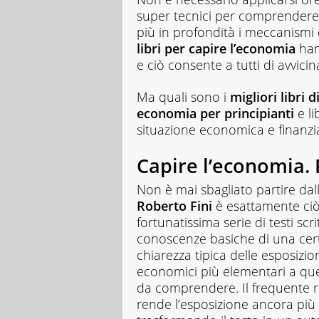
studenti
super tecnici per comprendere
di
più in profondità i meccanismi
ogni
libri per capire l’economia
han
ordine
e
e ciò consente a tutti di avvicin
grado
scolastico:
Ma quali sono i
migliori libri 
un
economia per principianti
e li
hub
situazione economica e finanzia
dedicato
non
solo
Capire l’economia.
giovani
studenti,
Non è mai sbagliato partire dal
ma
Roberto Fini
è esattamente ciò
anche
fortunatissima serie di testi scri
genitori
conoscenze basiche di una cert
e
insegnanti
chiarezza tipica delle esposizio
con
economici più elementari a quelli
più
da comprendere. Il frequente ric
di
rende l’esposizione ancora più 
1.500
lezioni