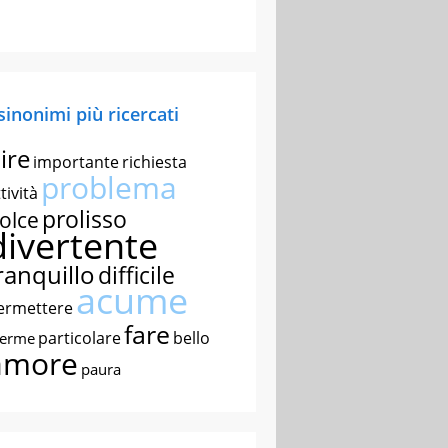
 sinonimi più ricercati
ire
importante
richiesta
problema
tività
prolisso
olce
divertente
ranquillo
difficile
acume
ermettere
fare
particolare
bello
nerme
amore
paura