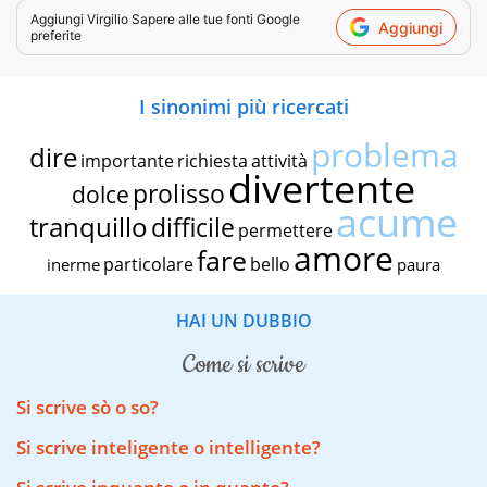
Aggiungi
Virgilio Sapere
alle tue fonti Google
Aggiungi
preferite
I sinonimi più ricercati
problema
dire
importante
richiesta
attività
divertente
prolisso
dolce
acume
tranquillo
difficile
permettere
amore
fare
particolare
bello
inerme
paura
HAI UN DUBBIO
come si scrive
Si scrive sò o so?
Si scrive inteligente o intelligente?