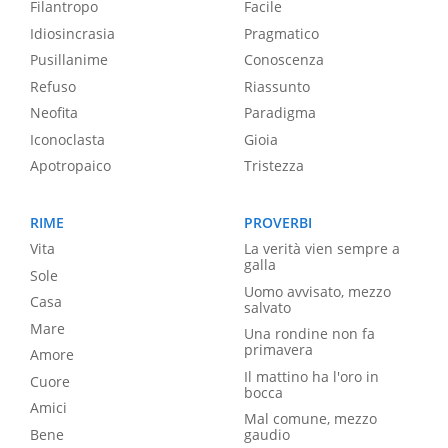
Filantropo
Facile
Idiosincrasia
Pragmatico
Pusillanime
Conoscenza
Refuso
Riassunto
Neofita
Paradigma
Iconoclasta
Gioia
Apotropaico
Tristezza
RIME
PROVERBI
Vita
La verità vien sempre a
galla
Sole
Uomo avvisato, mezzo
Casa
salvato
Mare
Una rondine non fa
primavera
Amore
Il mattino ha l'oro in
Cuore
bocca
Amici
Mal comune, mezzo
Bene
gaudio