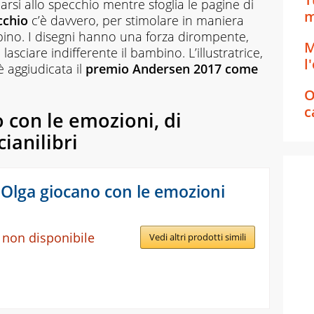
arsi allo specchio mentre sfoglia le pagine di
m
cchio
c’è davvero, per stimolare in maniera
bino. I disegni hanno una forza dirompente,
M
asciare indifferente il bambino. L’illustratrice,
l
è aggiudicata il
premio Andersen 2017 come
O
c
o con le emozioni
, di
cianilibri
 Olga giocano con le emozioni
 non disponibile
Vedi altri prodotti simili