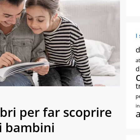
I
d
at
d
t
p
i
ibri per far scoprire
i bambini