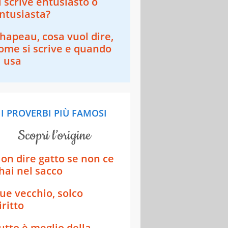
i scrive entusiasto o
ntusiasta?
hapeau, cosa vuol dire,
ome si scrive e quando
i usa
I PROVERBI PIÙ FAMOSI
scopri l’origine
on dire gatto se non ce
'hai nel sacco
ue vecchio, solco
iritto
utto è meglio della