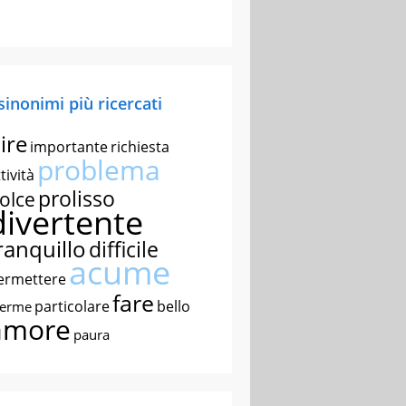
 sinonimi più ricercati
ire
importante
richiesta
problema
tività
prolisso
olce
divertente
ranquillo
difficile
acume
ermettere
fare
particolare
bello
nerme
amore
paura