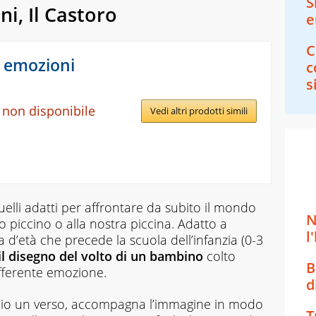
S
i, Il Castoro
e
C
e emozioni
c
s
 non disponibile
Vedi altri prodotti simili
uelli adatti per affrontare da subito il mondo
N
o piccino o alla nostra piccina. Adatto a
l
ia d’età che precede la scuola dell’infanzia (0-3
il disegno del volto di un bambino
colto
B
fferente emozione.
d
lio un verso, accompagna l’immagine in modo
T