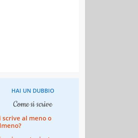
HAI UN DUBBIO
come si scrive
i scrive al meno o
lmeno?