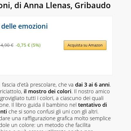
oni
, di Anna Llenas, Gribaudo
i delle emozioni
14,90 €
-0,75 € (5%)
Acquista su Amazon
 fascia d’età prescolare, che va
dai 3 ai 6 anni
.
iciattolo,
il mostro dei colori
. Il nostro amico
vigliato tutti i colori, a ciascuno dei quali
ne. Il libro guida il bambino nel
tentativo di
nti
che si sono confusi gli uni con gli altri.
 dare una raffigurazione grafica molto semplice
ole un colore: un metodo che facilita