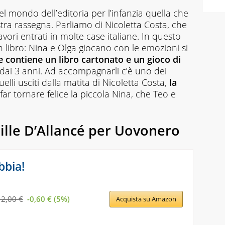
el mondo dell’editoria per l’infanzia quella che
stra rassegna. Parliamo di Nicoletta Costa, che
avori entrati in molte case italiane. In questo
n libro:
Nina e Olga giocano con le emozioni
si
e contiene un libro cartonato e un gioco di
dai 3 anni. Ad accompagnarli c’è uno dei
elli usciti dalla matita di Nicoletta Costa,
la
i far tornare felice la piccola Nina, che Teo e
eille D’Allancé per Uovonero
bbia!
12,00 €
-0,60 € (5%)
Acquista su Amazon