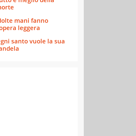
orte
olte mani fanno
'opera leggera
gni santo vuole la sua
andela