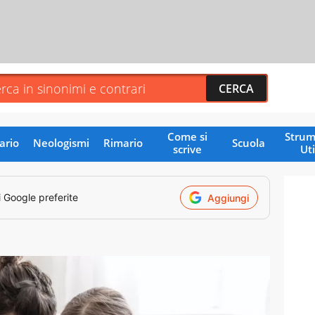
Come si
Strum
ario
Neologismi
Rimario
Scuola
scrive
Uti
i Google preferite
Aggiungi