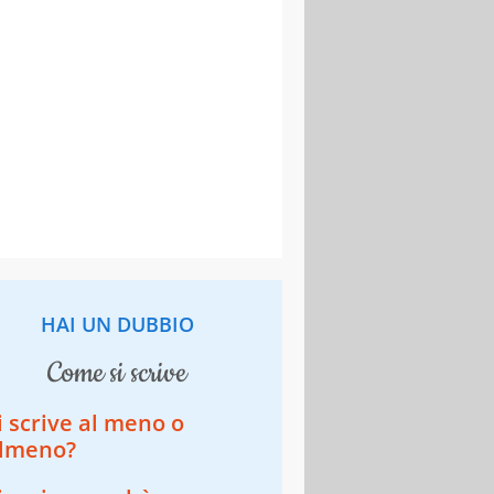
HAI UN DUBBIO
come si scrive
i scrive al meno o
lmeno?