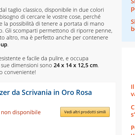
S
p
 taglio classico, disponibile in due colori
bisogno di cercare le vostre cose, perché
S
e la possibilità di tenere a portata di mano
b
no. Gli scomparti permettono di riporre penne,
 molto altro, ma è perfetto anche per contenere
-up
.
resistente e facile da pulire, e occupa
e sue dimensioni sono
24 x 14 x 12,5
cm
.
zo conveniente!
I
zer da Scrivania in Oro Rosa
v
C
 non disponibile
Vedi altri prodotti simili
s
P
u