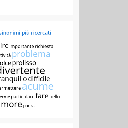
 sinonimi più ricercati
ire
importante
richiesta
problema
tività
prolisso
olce
divertente
ranquillo
difficile
acume
ermettere
fare
particolare
bello
nerme
amore
paura