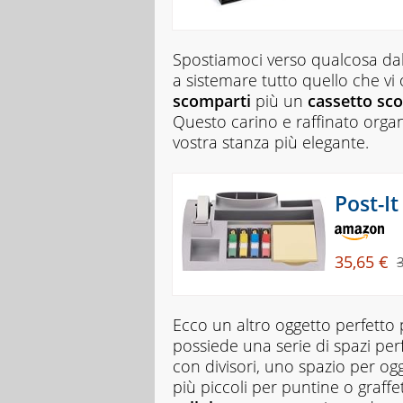
Spostiamoci verso qualcosa dal
a sistemare tutto quello che v
scomparti
più un
cassetto sc
Questo carino e raffinato organ
vostra stanza più elegante.
Post-It
35,65 €
Ecco un altro oggetto perfetto p
possiede una serie di spazi perf
con divisori, uno spazio per og
più piccoli per puntine o graff