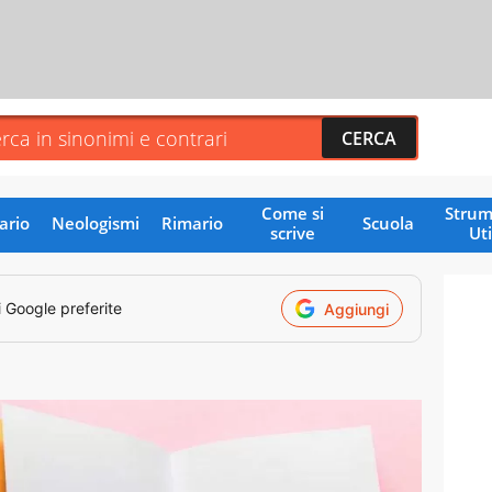
Come si
Strum
ario
Neologismi
Rimario
Scuola
scrive
Uti
i Google preferite
Aggiungi