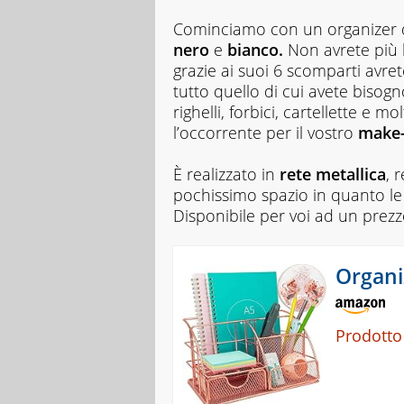
Cominciamo con un organizer dal
nero
e
bianco.
Non avrete più 
grazie ai suoi 6 scomparti avret
tutto quello di cui avete bisog
righelli, forbici, cartellette e
l’occorrente per il vostro
make
È realizzato in
rete metallica
, 
pochissimo spazio in quanto l
Disponibile per voi ad un prez
Organi
Prodotto