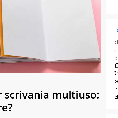
I
d
at
d
t
p
i
 scrivania multiuso:
re?