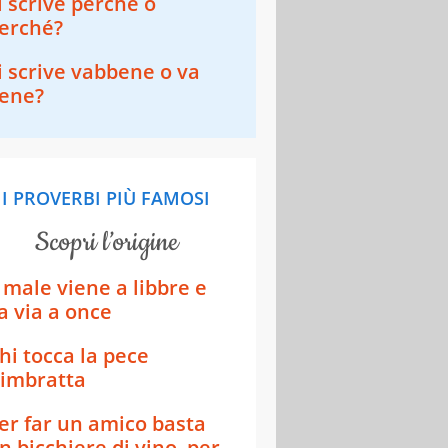
i scrive perchè o
erché?
i scrive vabbene o va
ene?
I PROVERBI PIÙ FAMOSI
scopri l’origine
l male viene a libbre e
a via a once
hi tocca la pece
’imbratta
er far un amico basta
n bicchiere di vino, per