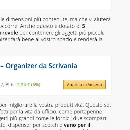
le dimensioni più contenute, ma che vi aiuterà
i occorre. Anche questo è dotato di
5
orrevole
per contenere gli oggetti più piccoli.
izer farà bene al vostro spazio e renderà la
 – Organizer da Scrivania
37,99 €
-2,34 € (6%)
Acquista su Amazon
er migliorare la vostra produttività. Questo set
etti per la vita da ufficio, come
portapenne
getti più grandi come le forbici, due scomparti
ette, dispenser per scotch e
vano per il