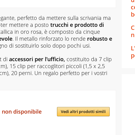
c
b
gante, perfetto da mettere sulla scrivania ma
oter mettere a posto
trucchi e prodotto di
C
etallica in oro rosa, è composto da cinque
n
evole
. Il metallo rinforzato lo rende
robusto e
gno di sostituirlo solo dopo pochi usi.
L
p
t di
accessori per l’ufficio,
costituito da
7 clip
m), 15 clip per raccoglitori piccoli (1,5 x 2,5
 cm), 20 perni. Un regalo perfetto per i vostri
 non disponibile
Vedi altri prodotti simili