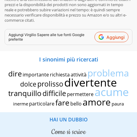
prezzi e la disponibilità dei prodotti non sono aggiornati in tempo
reale e potrebbero subire variazioni nel tempo: è quindi sempre
necessario verificare disponibilità e prezzo su Amazon e/o su altri e-
commerce citati.
Aggiungi
Virgilio Sapere
alle tue fonti Google
Aggiungi
preferite
I sinonimi più ricercati
problema
dire
importante
richiesta
attività
divertente
prolisso
dolce
acume
tranquillo
difficile
permettere
amore
fare
particolare
bello
inerme
paura
HAI UN DUBBIO
come si scrive