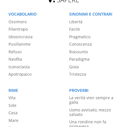
VOCABOLARIO
SINONIMI E CONTRARI
Ossimoro
Libertà
Filantropo
Facile
Idiosincrasia
Pragmatico
Pusillanime
Conoscenza
Refuso
Riassunto
Neofita
Paradigma
Iconoclasta
Gioia
Apotropaico
Tristezza
RIME
PROVERBI
Vita
La verità vien sempre a
galla
Sole
Uomo avvisato, mezzo
Casa
salvato
Mare
Una rondine non fa
primavera