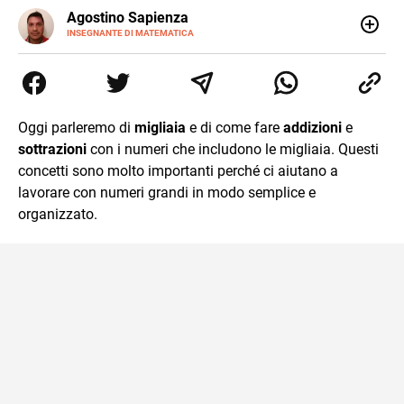
E-
Agostino Sapienza
MAIL
LINKEDIN
INSEGNANTE DI MATEMATICA
Sono nato a Reggio Calabria il 07/10/85. Mi sono
diplomato nel 2005 all'Istituto Magistrale Statale
Tommaso Gulli. Ho conseguito la laurea triennale in
Relazioni Internazionali a Messina e in Economia
Internazionale a Padova. Dopo un pò di anni negli studi
Oggi parleremo di
migliaia
e di come fare
addizioni
e
commercialisti sono stato chiamato per una supplenza
sottrazioni
con i numeri che includono le migliaia. Questi
covid nella classe di insegnamento A47. Ho poi
conseguito l'abilitazione a Trieste nel sostegno e sono
concetti sono molto importanti perché ci aiutano a
entrato di ruolo nel 2023
lavorare con numeri grandi in modo semplice e
organizzato.