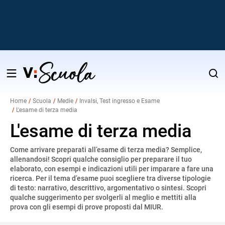
Salta
al
Home
Scuola
Medie
Invalsi, Test ingresso e Esame
contenuto
L'esame di terza media
v
L'esame di terza media
i
Come arrivare preparati all’esame di terza media? Semplice,
allenandosi! Scopri qualche consiglio per preparare il tuo
elaborato, con esempi e indicazioni utili per imparare a fare una
ricerca. Per il tema d’esame puoi scegliere tra diverse tipologie
di testo: narrativo, descrittivo, argomentativo o sintesi. Scopri
qualche suggerimento per svolgerli al meglio e mettiti alla
prova con gli esempi di prove proposti dal MIUR.