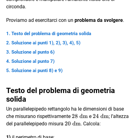
circonda.
Proviamo ad esercitarci con un
problema da svolgere
.
Testo del problema di geometria solida
Soluzione ai punti 1), 2), 3), 4), 5)
Soluzione al punto 6)
Soluzione al punto 7)
Soluzione ai punti 8) e 9)
Testo del problema di geometria
solida
Un parallelepipedo rettangolo ha le dimensioni di base
28
28
dm
24
24
dm
che misurano rispettivamente
e
; l’altezza
\text{
\text{
20
20
dm
del parallelepipedo misura
. Calcola:
dm}
dm}
\text{
1)
il perimetro di base;
dm}