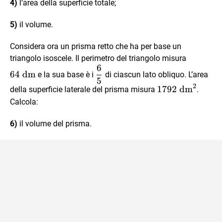
4)
l’area della superficie totale;
5)
il volume.
Considera ora un prisma retto che ha per base un
64
triangolo isoscele. Il perimetro del triangolo misura
6
\text{
\dfrac
64
dm
e la sua base è i
di ciascun lato obliquo. L’area
dm}
5
65
2
1792
1792
dm
della superficie laterale del prisma misura
.
\text{
Calcola:
dm}^2
6)
il volume del prisma.