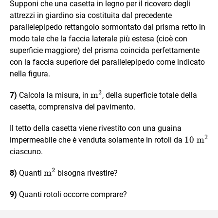
Supponi che una casetta in legno per il ricovero degli
attrezzi in giardino sia costituita dal precedente
parallelepipedo rettangolo sormontato dal prisma retto in
modo tale che la faccia laterale più estesa (cioè con
superficie maggiore) del prisma coincida perfettamente
con la faccia superiore del parallelepipedo come indicato
nella figura.
2
\text{m}^2
m
7)
Calcola la misura, in
, della superficie totale della
casetta, comprensiva del pavimento.
Il tetto della casetta viene rivestito con una guaina
2
10
10
m
impermeabile che è venduta solamente in rotoli da
\text{
ciascuno.
m}^2
2
\text{m}^2
m
8)
Quanti
bisogna rivestire?
9)
Quanti rotoli occorre comprare?