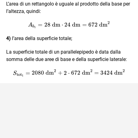
L’area di un rettangolo è uguale al prodotto della base per
l’altezza, quindi:
2
A_{b_1} = 28 \text{ dm} 
=
28
dm
⋅
24
dm
=
672
dm
A
b
1
4)
l’area della superficie totale;
La superficie totale di un parallelepipedo è data dalla
somma delle due aree di base e della superficie laterale:
2
2
2
S_{\text{tot}_1} = 2080 
=
2080
dm
+
2
⋅
672
dm
=
3424
dm
S
tot
1