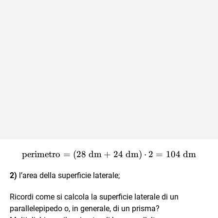
perimetro
=
(
28
dm
+
\text{perimetro} = (28 \t
24
dm
)
⋅
2
=
104
dm
2)
l’area della superficie laterale;
Ricordi come si calcola la superficie laterale di un
parallelepipedo o, in generale, di un prisma?