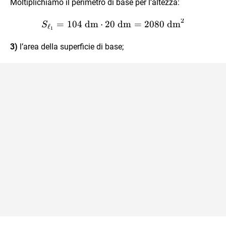
Moltiplichiamo il perimetro di base per l’altezza:
2
S_{\ell_1} = 104 \text{ 
=
104
dm
⋅
20
dm
=
2080
dm
S
ℓ
1
3)
l’area della superficie di base;