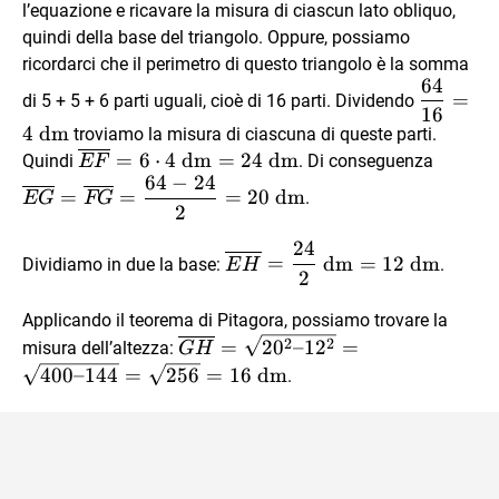
l’equazione e ricavare la misura di ciascun lato obliquo,
\dfrac
quindi della base del triangolo. Oppure, possiamo
65 x
ricordarci che il perimetro di questo triangolo è la somma
= 64
64
\dfrac{
\text{
=
di 5 + 5 + 6 parti uguali, cioè di 16 parti. Dividendo
16
{16} = 
dm}
4
dm
troviamo la misura di ciascuna di queste parti.
\text{
\overline{EF}
\overl
=
6
⋅
4
dm
=
24
dm
Quindi
. Di conseguenza
EF
dm}
64
−
24
= 6 \cdot 4
=
=
=
=
20
dm
.
EG
FG
\text{ dm} =
\overl
2
24 \text{ dm}
= \dfr
24
\overline{EH}
24}{2}
=
dm
=
12
dm
Dividiamo in due la base:
.
E
H
2
= \dfrac{24}
\text{
{2} \text{
Applicando il teorema di Pitagora, possiamo trovare la
dm} = 12
\overline{GH}
2
2
=
2
0
–1
2
=
misura dell’altezza:
G
H
\text{ dm}
= \sqrt{20^2
400–144
=
256
=
16
dm
.
– 12^2} =
\sqrt{ 400 –
144} =
\sqrt{256} =