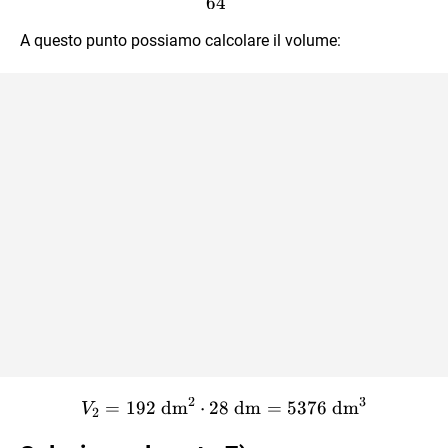
64
A questo punto possiamo calcolare il volume:
2
3
V_2 = 192 \text{ dm}^2 \
=
192
dm
⋅
28
dm
=
5376
dm
V
2