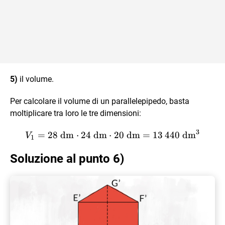
5)
il volume.
Per calcolare il volume di un parallelepipedo, basta
moltiplicare tra loro le tre dimensioni:
3
V_1 = 28 \text{ dm} \cdot
=
28
dm
⋅
24
dm
⋅
20
dm
=
13
440
dm
V
1
Soluzione al punto 6)