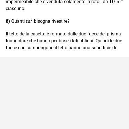
10
10
m
impermeabile che è venduta solamente in rotoli da
\text{
ciascuno.
m}^2
2
\text{m}^2
m
8)
Quanti
bisogna rivestire?
Il tetto della casetta è formato dalle due facce del prisma
triangolare che hanno per base i lati obliqui. Quindi le due
facce che compongono il tetto hanno una superficie di: