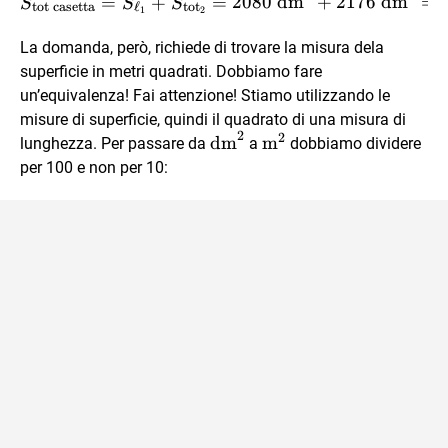
S_{\text{tot casetta}} =
=
+
=
2080
dm
+
2176
dm
=
S
S
S
tot casetta
ℓ
tot
1
2
La domanda, però, richiede di trovare la misura dela
superficie in metri quadrati. Dobbiamo fare
un’equivalenza! Fai attenzione! Stiamo utilizzando le
misure di superficie, quindi il quadrato di una misura di
2
2
\text{dm}^2
\text{m}^2
dm
m
lunghezza. Per passare da
a
dobbiamo dividere
per 100 e non per 10: