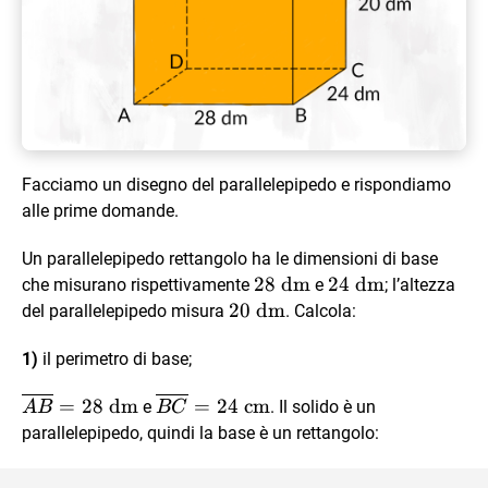
Facciamo un disegno del parallelepipedo e rispondiamo
alle prime domande.
Un parallelepipedo rettangolo ha le dimensioni di base
28
28
dm
24
24
dm
che misurano rispettivamente
e
; l’altezza
\text{
\text{
20
20
dm
del parallelepipedo misura
. Calcola:
dm}
dm}
\text{
1)
il perimetro di base;
dm}
\overline{AB}
\overline{BC}
=
28
dm
=
24
cm
e
. Il solido è un
A
B
BC
= 28 \text{
= 24 \text{
parallelepipedo, quindi la base è un rettangolo:
dm}
cm}