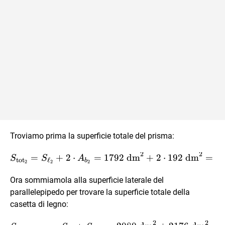
Troviamo prima la superficie totale del prisma:
2
2
S_{\text{tot}_2} = S_{\e
=
+
2
⋅
=
1792
dm
+
2
⋅
192
dm
=
2
S
S
A
tot
ℓ
b
2
2
2
Ora sommiamola alla superficie laterale del
parallelepipedo per trovare la superficie totale della
casetta di legno:
2
2