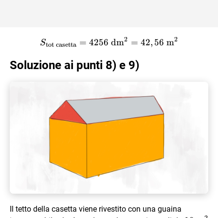
2
2
S_{\text{tot casetta}} = 
=
4256
dm
=
42
,
56
m
S
tot casetta
Soluzione ai punti 8) e 9)
Il tetto della casetta viene rivestito con una guaina
2