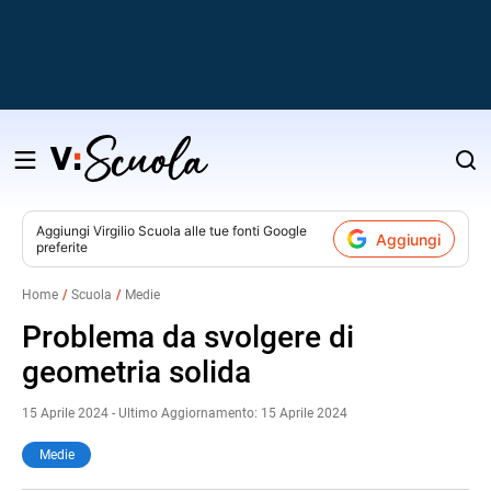
Salta
al
contenuto
Aggiungi
Virgilio Scuola
alle tue fonti Google
Aggiungi
preferite
v
Home
Scuola
Medie
i
Problema da svolgere di
geometria solida
15 Aprile 2024 - Ultimo Aggiornamento: 15 Aprile 2024
Medie