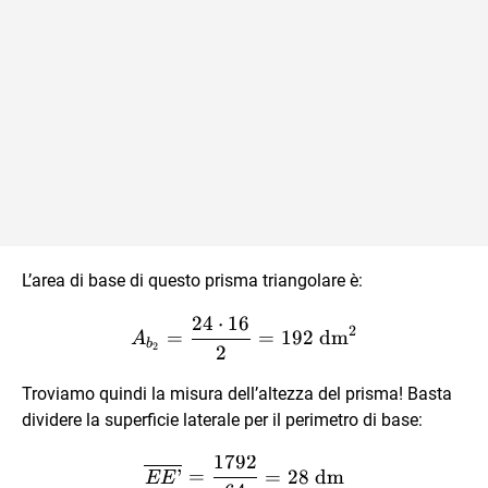
16 \text{ dm}
L’area di base di questo prisma triangolare è:
24
⋅
16
A_{b_2} = \frac{24 \cdot
2
=
=
192
dm
A
b
2
2
Troviamo quindi la misura dell’altezza del prisma! Basta
dividere la superficie laterale per il perimetro di base:
1792
\overline{EE’} = \frac{1
’
=
=
28
dm
EE