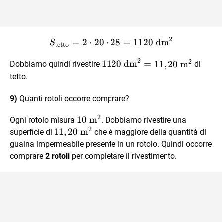
2
S_{\text{tetto}} = 2 \cdo
=
2
⋅
20
⋅
28
=
1120
dm
S
tetto
2
2
1120
1120
dm
=
11
,
20
m
Dobbiamo quindi rivestire
di
\text{
tetto.
dm}^2
=
9)
Quanti rotoli occorre comprare?
11,20
2
10
10
m
Ogni rotolo misura
. Dobbiamo rivestire una
\text{
2
\text{
11,20
11
,
20
m
m}^2
superficie di
che è maggiore della quantità di
m}^2
\text{
guaina impermeabile presente in un rotolo. Quindi occorre
m}^2
comprare
2 rotoli
per completare il rivestimento.