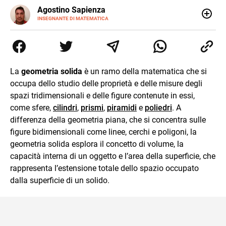
E-
Agostino Sapienza
MAIL
LINKEDIN
INSEGNANTE DI MATEMATICA
Sono nato a Reggio Calabria il 07/10/85. Mi sono
diplomato nel 2005 all'Istituto Magistrale Statale
Tommaso Gulli. Ho conseguito la laurea triennale in
Relazioni Internazionali a Messina e in Economia
Internazionale a Padova. Dopo un pò di anni negli studi
La
geometria solida
è un ramo della matematica che si
commercialisti sono stato chiamato per una supplenza
occupa dello studio delle proprietà e delle misure degli
covid nella classe di insegnamento A47. Ho poi
conseguito l'abilitazione a Trieste nel sostegno e sono
spazi tridimensionali e delle figure contenute in essi,
entrato di ruolo nel 2023
come sfere,
cilindri
,
prismi
,
piramidi
e
poliedri
. A
differenza della geometria piana, che si concentra sulle
figure bidimensionali come linee, cerchi e poligoni, la
geometria solida esplora il concetto di volume, la
capacità interna di un oggetto e l’area della superficie, che
rappresenta l’estensione totale dello spazio occupato
dalla superficie di un solido.