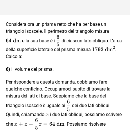
Considera ora un prisma retto che ha per base un
64
triangolo isoscele. Il perimetro del triangolo misura
6
\text{
\dfrac
64
dm
e la sua base è i
di ciascun lato obliquo. L’area
dm}
5
65
2
1792
1792
dm
della superficie laterale del prisma misura
.
\text{
Calcola:
dm}^2
6)
il volume del prisma.
Per rispondere a questa domanda, dobbiamo fare
qualche conticino. Occupiamoci subito di trovare la
misura dei lati di base. Sappiamo che la base del
6
\dfrac
triangolo isoscele è uguale ai
dei due lati obliqui.
5
65
x
Quindi, chiamando
i due lati obliqui, possiamo scrivere
x
6
x + x
+
+
=
64
dm
che
. Possiamo risolvere
x
x
x
5
+