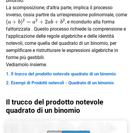
binomio.
La scomposizione, d’altra parte, implica il processo
inverso, ossia partire da un’espressione polinomiale, come
2
2
2
(a+b)^2=a^2+2ab+b^2
(
+
)
=
+
2
+
, e ricondurlo alla forma
a
b
a
ab
b
(a+b)^2
(
+
fattorizzata
. Questo processo richiede la comprensione e
a
l’applicazione delle regole algebriche e delle identità
2
)
b
notevoli, come quella del quadrato di un binomio, per
semplificare e ristrutturare le espressioni algebriche in
forme più gestibili.
Vediamolo insieme.
Il trucco del prodotto notevole quadrato di un binomio
Esempi di Prodotti notevoli - Quadrato di un binomio
Il trucco del prodotto notevole
quadrato di un binomio