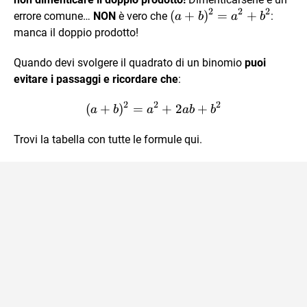
2
2
2
(a+b)^2=a^2+b^2
(
+
)
=
+
errore comune…
NON
è vero che
:
a
b
a
b
manca il doppio prodotto!
Quando devi svolgere il quadrato di un binomio
puoi
evitare i passaggi e ricordare che
:
2
2
2
(
+
)
=
(a+b)^2 = a^2+2ab+b^2
+
2
+
a
b
a
ab
b
Trovi la tabella con tutte le formule qui.