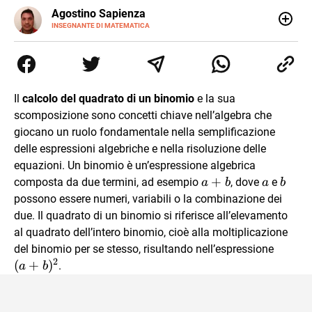
E-
Agostino Sapienza
MAIL
LINKEDIN
INSEGNANTE DI MATEMATICA
Sono nato a Reggio Calabria il 07/10/85. Mi sono
diplomato nel 2005 all'Istituto Magistrale Statale
Tommaso Gulli. Ho conseguito la laurea triennale in
Relazioni Internazionali a Messina e in Economia
Internazionale a Padova. Dopo un pò di anni negli studi
Il
calcolo del quadrato di un binomio
e la sua
commercialisti sono stato chiamato per una supplenza
scomposizione sono concetti chiave nell’algebra che
covid nella classe di insegnamento A47. Ho poi
conseguito l'abilitazione a Trieste nel sostegno e sono
giocano un ruolo fondamentale nella semplificazione
entrato di ruolo nel 2023
delle espressioni algebriche e nella risoluzione delle
equazioni. Un binomio è un’espressione algebrica
a+b
+
composta da due termini, ad esempio
, dove
e
a
b
a
b
possono essere numeri, variabili o la combinazione dei
due. Il quadrato di un binomio si riferisce all’elevamento
al quadrato dell’intero binomio, cioè alla moltiplicazione
(a+b)
del binomio per se stesso, risultando nell’espressione
2
(
+
)
.
a
b