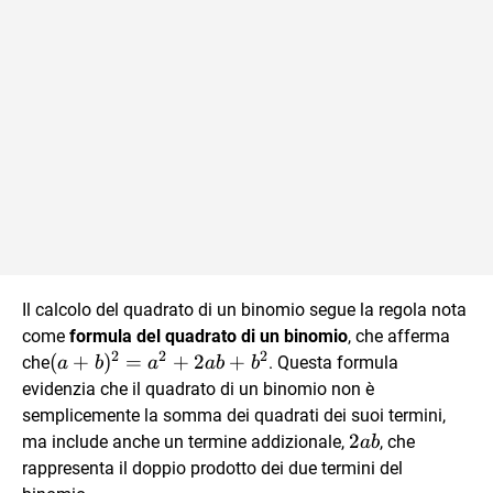
Il calcolo del quadrato di un binomio segue la regola nota
come
formula del quadrato di un binomio
, che afferma
2
2
2
(a+b)^2=a^2+2ab+b^2
(
+
)
=
+
2
+
che
. Questa formula
a
b
a
ab
b
evidenzia che il quadrato di un binomio non è
semplicemente la somma dei quadrati dei suoi termini,
2
ma include anche un termine addizionale,
, che
ab
rappresenta il doppio prodotto dei due termini del