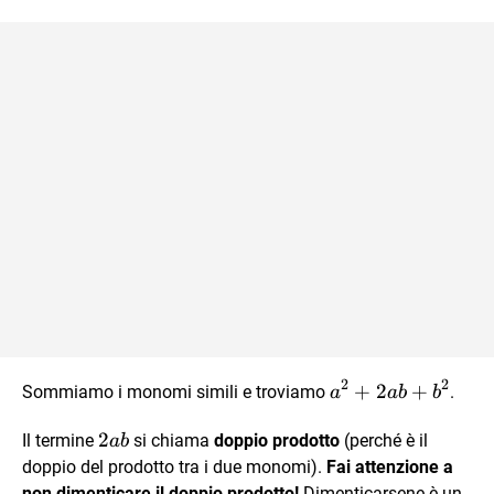
= \\ =
a\cdot a +
a\cdot b +
b\cdot a +
b\cdot b =
\\ = a^2
+ab +ab
+b^2
2
2
a^2+2ab+b^2
+
2
+
Sommiamo i monomi simili e troviamo
.
a
ab
b
2ab
2
Il termine
si chiama
doppio prodotto
(perché è il
ab
doppio del prodotto tra i due monomi).
Fai attenzione a
non dimenticare il doppio prodotto!
Dimenticarsene è un