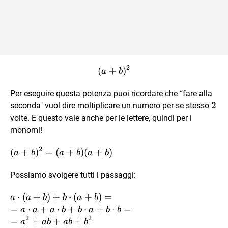
2
(
+
(a + b)^2
)
a
b
Per eseguire questa potenza puoi ricordare che “fare alla
2
2
seconda" vuol dire moltiplicare un numero per se stesso
volte. E questo vale anche per le lettere, quindi per i
monomi!
2
(a +
(
+
)
=
(
+
)
(
+
)
a
b
a
b
a
b
b)^2
=
Possiamo svolgere tutti i passaggi:
(a+b)
a\cdot(a+b)
⋅
(
+
)
+
⋅
(
+
)
=
a
a
b
b
a
b
(a+b)
+
=
⋅
+
⋅
+
⋅
+
⋅
=
a
a
a
b
b
a
b
b
2
2
b\cdot(a+b)
=
+
+
+
a
ab
ab
b