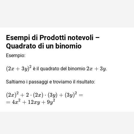
Esempi di Prodotti notevoli –
Quadrato di un binomio
Esempio:
2
(2x +
(
2
+
3
)
2x
2
+
3
è il quadrato del binomio
.
x
y
x
y
3y)^2
+
Saltiamo i passaggi e troviamo il risultato:
3y
2
2
(2x)^2
(
2
)
+
2
⋅
(
2
)
⋅
(
3
)
+
(
3
)
=
x
x
y
y
2
2
+2\cdot
=
4
+
12
+
9
x
x
y
y
(2x)
\cdot(3y)
+
(3y)^2=