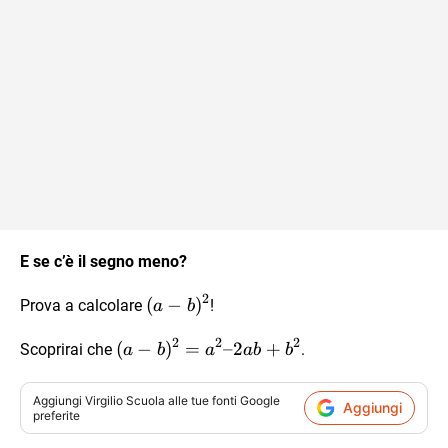
\\ =
4x^2
+12xy+
9y^2
E se c’è il segno meno?
2
(a-
(
−
)
Prova a calcolare
!
a
b
b)^2
2
2
2
(a-
(
−
)
=
–2
+
Scoprirai che
.
a
b
a
ab
b
b)^2
=
Aggiungi
Virgilio Scuola
alle tue fonti Google
Aggiungi
a^2
preferite
–